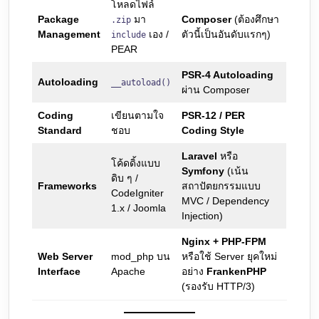
โหลดไฟล์
Package
มา
Composer
(ต้องศึกษา
.zip
Management
เอง /
ตัวนี้เป็นอันดับแรกๆ)
include
PEAR
PSR-4 Autoloading
Autoloading
__autoload()
ผ่าน Composer
Coding
เขียนตามใจ
PSR-12 / PER
Standard
ชอบ
Coding Style
Laravel
หรือ
โค้ดดิ้งแบบ
Symfony
(เน้น
ดิบ ๆ /
Frameworks
สถาปัตยกรรมแบบ
CodeIgniter
MVC / Dependency
1.x / Joomla
Injection)
Nginx + PHP-FPM
Web Server
mod_php บน
หรือใช้ Server ยุคใหม่
Interface
Apache
อย่าง
FrankenPHP
(รองรับ HTTP/3)