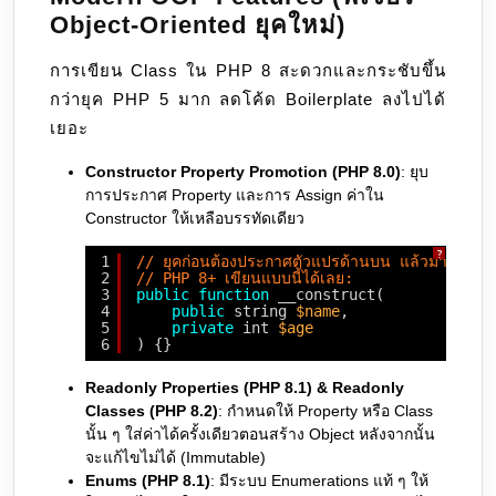
Object-Oriented ยุคใหม่)
การเขียน Class ใน PHP 8 สะดวกและกระชับขึ้น
กว่ายุค PHP 5 มาก ลดโค้ด Boilerplate ลงไปได้
เยอะ
Constructor Property Promotion (PHP 8.0)
: ยุบ
การประกาศ Property และการ Assign ค่าใน
Constructor ให้เหลือบรรทัดเดียว
?
1
// ยุคก่อนต้องประกาศตัวแปรด้านบน แล้วมา ass
2
// PHP 8+ เขียนแบบนี้ได้เลย:
3
public
function
__construct(
4
public
string 
$name
,
5
private
int 
$age
6
) {}
Readonly Properties (PHP 8.1) & Readonly
Classes (PHP 8.2)
: กำหนดให้ Property หรือ Class
นั้น ๆ ใส่ค่าได้ครั้งเดียวตอนสร้าง Object หลังจากนั้น
จะแก้ไขไม่ได้ (Immutable)
Enums (PHP 8.1)
: มีระบบ Enumerations แท้ ๆ ให้