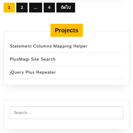
Posts
1
2
…
4
ถัดไป
pagination
Projects
Statement Columns Mapping Helper
PlusMagi Site Search
jQuery Plus Repeater