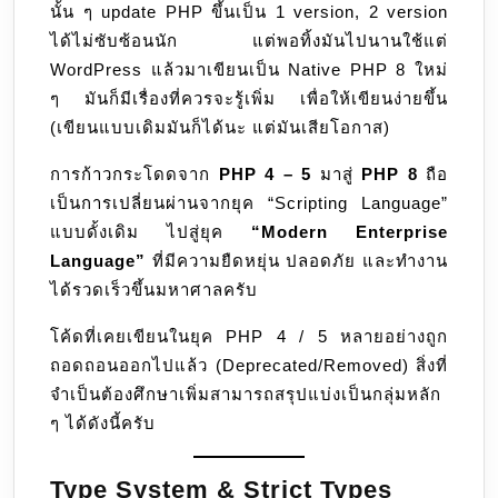
นั้น ๆ update PHP ขึ้นเป็น 1 version, 2 version
ต้อง
ได้ไม่ซับซ้อนนัก แต่พอทิ้งมันไปนานใช้แต่
ปรับ
WordPress แล้วมาเขียนเป็น Native PHP 8 ใหม่
ตัว
ๆ มันก็มีเรื่องที่ควรจะรู้เพิ่ม เพื่อให้เขียนง่ายขึ้น
อะไร
(เขียนแบบเดิมมันก็ได้นะ แต่มันเสียโอกาส)
บ้าง
การก้าวกระโดดจาก
PHP 4 – 5
มาสู่
PHP 8
ถือ
เป็นการเปลี่ยนผ่านจากยุค “Scripting Language”
แบบดั้งเดิม ไปสู่ยุค
“Modern Enterprise
Language”
ที่มีความยืดหยุ่น ปลอดภัย และทำงาน
ได้รวดเร็วขึ้นมหาศาลครับ
โค้ดที่เคยเขียนในยุค PHP 4 / 5 หลายอย่างถูก
ถอดถอนออกไปแล้ว (Deprecated/Removed) สิ่งที่
จำเป็นต้องศึกษาเพิ่มสามารถสรุปแบ่งเป็นกลุ่มหลัก
ๆ ได้ดังนี้ครับ
Type System & Strict Types