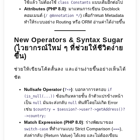
ใช้แล้ว ไม่ต้องใช้
แบบเดิมอีกต่อไป
class Constants
Attributes (PHP 8.0)
: มาแทนการเขียน Docblock
คอมเมนต์ (
) เพื่อกำหนด Metadata
/ @Annotation */
ทำให้ระบบอย่าง Routing หรือ ORM อ่านค่าได้ง่ายขึ้น
New Operators & Syntax Sugar
(ไวยากรณ์ใหม่ ๆ ที่ช่วยให้ชีวิตง่าย
ขึ้น)
ช่วยให้เขียนโค้ดสั้นลง และอ่านง่ายขึ้นอย่างเห็นได้
ชัด
Nullsafe Operator (
)
: บอกลาการครอบ
?->
if
ซ้อนกันหลายชั้น ถ้าตัวแปรข้างหน้า
(is_null(...))
เป็น
มันจะส่งกลับ
ทันทีโดยไม่เกิด Error
null
null
เช่น
$country = $session?->user?->getAddress()?
->country;
Match Expression (PHP 8.0)
: ร่างพัฒนาของ
ที่ทำงานแบบ Strict Comparison (
),
switch-case
===
ส่งค่ากลับ (Return Value) ได้เลย และไม่ต้องเขียน