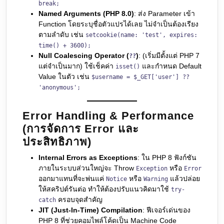
break;
Named Arguments (PHP 8.0)
: ส่ง Parameter เข้า
Function โดยระบุชื่อตัวแปรได้เลย ไม่จำเป็นต้องเรียง
ตามลำดับ เช่น
setcookie(name: 'test', expires:
time() + 3600);
Null Coalescing Operator (
)
: (เริ่มมีตั้งแต่ PHP 7
??
แต่จำเป็นมาก) ใช้เช็คค่า
และกำหนด Default
isset()
Value ในตัว เช่น
$username = $_GET['user'] ??
'anonymous';
Error Handling & Performance
(การจัดการ Error และ
ประสิทธิภาพ)
Internal Errors as Exceptions
: ใน PHP 8 ฟังก์ชัน
ภายในระบบส่วนใหญ่จะ Throw
หรือ
Exception
Error
ออกมาแทนที่จะพ่นแค่
หรือ
แล้วปล่อย
Notice
Warning
ให้สคริปต์รันต่อ ทำให้ต้องปรับแนวคิดมาใช้
try-
ครอบจุดสำคัญ
catch
JIT (Just-In-Time) Compilation
: ฟีเจอร์เด่นของ
PHP 8 ที่ช่วยคอมไพล์โค้ดเป็น Machine Code