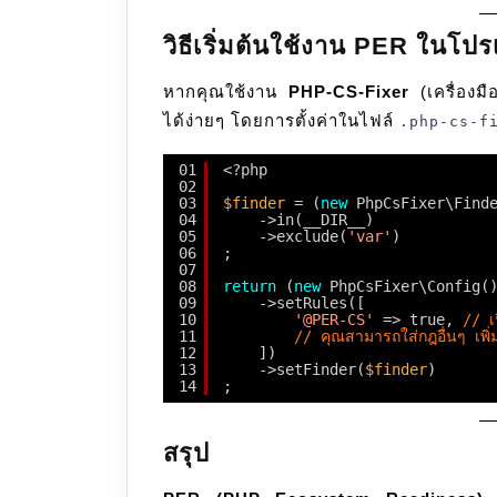
วิธีเริ่มต้นใช้งาน PER ในโป
หากคุณใช้งาน
PHP-CS-Fixer
(เครื่องมื
ได้ง่ายๆ โดยการตั้งค่าในไฟล์
.php-cs-f
01
<?php
02
03
$finder
= (
new
PhpCsFixer\Find
04
->in(__DIR__)
05
->exclude(
'var'
)
06
;
07
08
return
(
new
PhpCsFixer\Config(
09
->setRules([
10
'@PER-CS'
=> true, 
// เ
11
// คุณสามารถใส่กฎอื่นๆ เพิ่ม
12
])
13
->setFinder(
$finder
)
14
;
สรุป