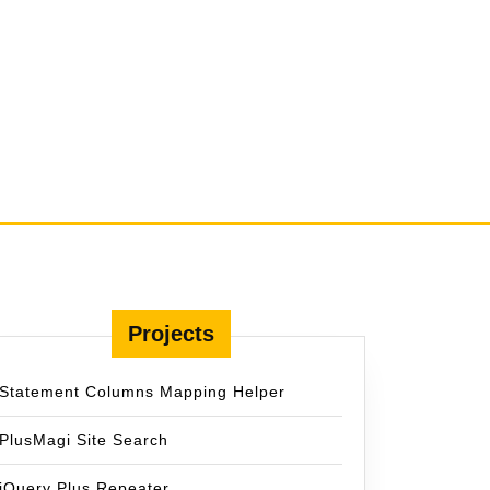
Projects
Statement Columns Mapping Helper
PlusMagi Site Search
jQuery Plus Repeater