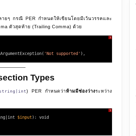
ายๆ กรณี PER กำหนดให้เขียนโดยมีเว้นวรรคและ
mma ตัวสุดท้าย (Trailing Comma) ด้วย
?
dArgumentException(
'Not supported'
),
section Types
) PER กำหนดว่า
ห้ามมีช่องว่าง
ระหว่าง
string|int
?
ing|int 
$input
): void 