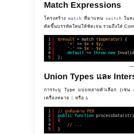
Match Expressions
โครงสร้าง
ที่มาแทน
ในหล
match
switch
ตัดขึ้นบรรทัดใหม่ให้ชัดเจน รวมถึงใส่ Co
1
$result
= match (
$operator
) {
2
'+'
=> 
$x
+ 
$y
,
3
'-'
=> 
$x
- 
$y
,
4
default
=> 
throw
new
Invali
5
};
Union Types และ Inter
การระบุ Type แบบหลายตัวเลือก (เช่น
เครื่องหมาย
หรือ
|
&
1
// ถูกต้องตาม PER
2
public
function
processData(str
3
{
4
// ...
5
}