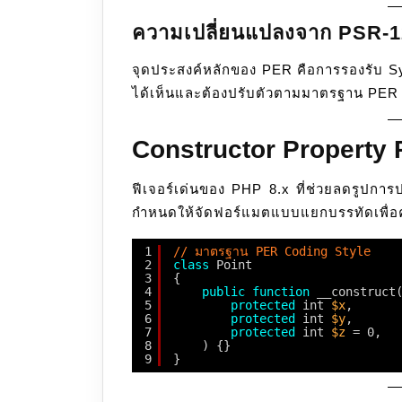
ความเปลี่ยนแปลงจาก PSR-12
จุดประสงค์หลักของ PER คือการรองรับ Syn
ได้เห็นและต้องปรับตัวตามมาตรฐาน PER มี
Constructor Property
ฟีเจอร์เด่นของ PHP 8.x ที่ช่วยลดรูปก
กำหนดให้จัดฟอร์แมตแบบแยกบรรทัดเพื่อ
1
// มาตรฐาน PER Coding Style
2
class
Point 
3
{
4
public
function
__construct
5
protected
int 
$x
,
6
protected
int 
$y
,
7
protected
int 
$z
= 0,
8
) {}
9
}