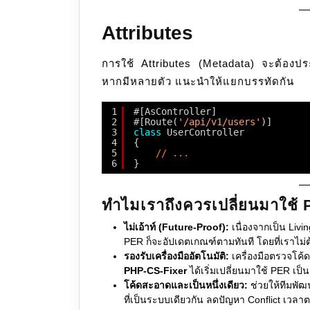
Attributes
การใช้ Attributes (Metadata) จะต้องประก
หากมีหลายตัว แนะนำให้แยกบรรทัดกัน
1
#[AsController]
2
#[Route(
'/api/v1/users'
)]
3
class
UserController
4
{
5
// ...
6
}
ทำไมเราถึงควรเปลี่ยนมาใช้
ไม่เอ้าท์ (Future-Proof):
เนื่องจากเป็น Livi
PER ก็จะอัปเดตเกณฑ์ตามทันที โดยที่เราไม่
รองรับเครื่องมืออัตโนมัติ:
เครื่องมือตรวจโค้
PHP-CS-Fixer
ได้เริ่มเปลี่ยนมาใช้ PER เป็นค
โค้ดสะอาดและเป็นหนึ่งเดียว:
ช่วยให้ทีมพัฒ
ที่เป็นระบบเดียวกัน ลดปัญหา Conflict เวล