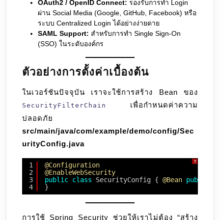
OAuth2 / OpenID Connect:
รองรับการทำ Login
ผ่าน Social Media (Google, GitHub, Facebook) หรือ
ระบบ Centralized Login ได้อย่างง่ายดาย
SAML Support:
สำหรับการทำ Single Sign-On
(SSO) ในระดับองค์กร
ตัวอย่างการตั้งค่าเบื้องต้น
ในเวอร์ชันปัจจุบัน เราจะใช้การสร้าง Bean ของ
เพื่อกำหนดค่าความ
SecurityFilterChain
ปลอดภัย
src/main/java/com/example/demo/config/Sec
urityConfig.java
?
1
@Configuration
2
@EnableWebSecurity
3
public
class
SecurityConfig { 
@Bean
public
S
4
}
การใช้ Spring Security ช่วยให้เราไม่ต้อง “สร้าง