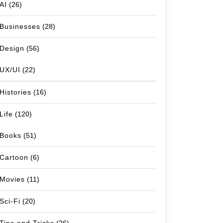
AI
(26)
Businesses
(28)
Design
(56)
UX/UI
(22)
e=master;encrypt=
true
;trustServerCertificate=
true
userna
Histories
(16)
Life
(120)
Books
(51)
Cartoon
(6)
Movies
(11)
Sci-Fi
(20)