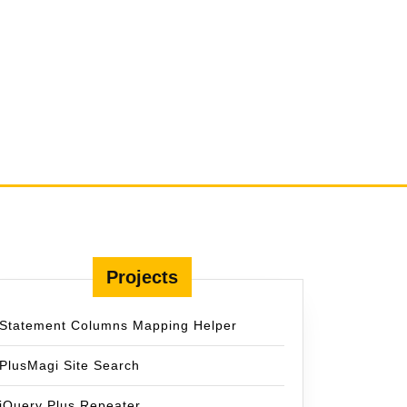
Projects
Statement Columns Mapping Helper
PlusMagi Site Search
jQuery Plus Repeater