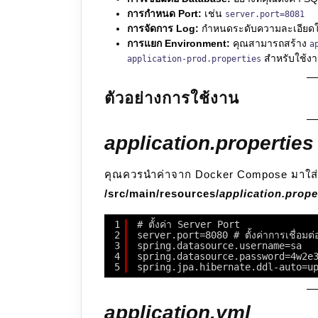
การกำหนด Port:
เช่น
server.port=8081
การจัดการ Log:
กำหนดระดับความละเอียดใ
การแยก Environment:
คุณสามารถสร้าง
a
สำหรับใช้งา
application-prod.properties
ตัวอย่างการใช้งาน
application.properties
คุณควรนำค่าจาก Docker Compose มาใส่ใน
/src/main/resources/
application.prope
1
# ตั้งค่า Server Port
2
server.port=8080 # ตั้งค่าการเชื
3
spring.datasource.username=sa
4
spring.datasource.password=4w2e36j
5
spring.jpa.hibernate.ddl-auto=u
application.yml