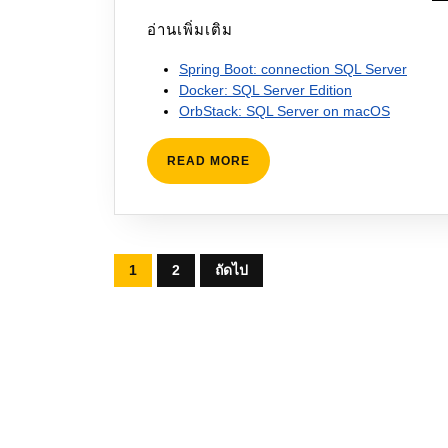
อ่านเพิ่มเติม
Spring Boot: connection SQL Server
Docker: SQL Server Edition
OrbStack: SQL Server on macOS
READ
READ MORE
MORE
Posts
1
2
ถัดไป
pagination