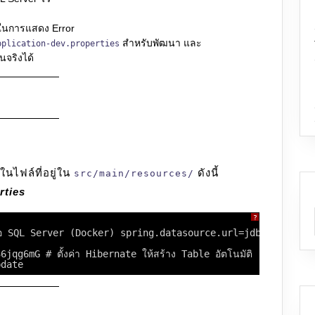
นการแสดง Error
สำหรับพัฒนา และ
pplication-dev.properties
นจริงได้
ไฟล์ที่อยู่ใน
ดังนี้
src/main/resources/
rties
?
่อมต่อ SQL Server (Docker) spring.datasource.url=jdbc:sqls
qg6mG # ตั้งค่า Hibernate ให้สร้าง Table อัตโนมัติ
pdate