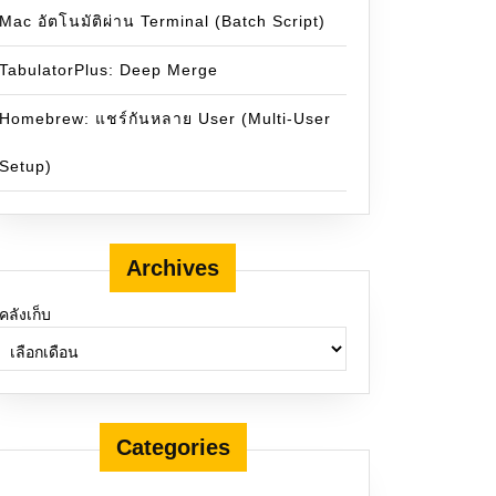
Mac อัตโนมัติผ่าน Terminal (Batch Script)
TabulatorPlus: Deep Merge
Homebrew: แชร์กันหลาย User (Multi-User
Setup)
Archives
คลังเก็บ
erver://localhost:1433;databaseName=master;encrypt=true;tr
Categories