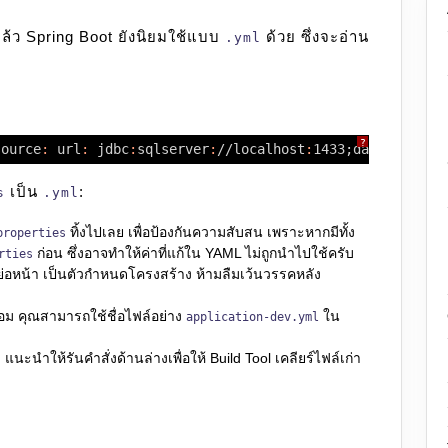
ล้ว Spring Boot ยังนิยมใช้แบบ
ด้วย ซึ่งจะอ่าน
.yml
?
source
:
url
:
jdbc
:
sqlserver
:
//localhost
:
1433;databaseNam
เป็น
:
s
.yml
ทิ้งไปเลย เพื่อป้องกันความสับสน เพราะหากมีทั้ง
properties
ก่อน ซึ่งอาจทำให้ค่าที่แก้ใน YAML ไม่ถูกนำไปใช้ครับ
rties
อหน้า เป็นตัวกำหนดโครงสร้าง ห้ามลืมเว้นวรรคหลัง
ม คุณสามารถใช้ชื่อไฟล์อย่าง
ใน
application-dev.yml
แนะนำให้รันคำสั่งด้านล่างเพื่อให้ Build Tool เคลียร์ไฟล์เก่า