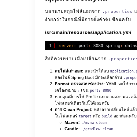
นอกนามสกุลไฟล์นอกจาก
แ
.properties
ง่ายกว่าในกรณีที่มีการตั้งค่าซับซ้อนครับ
/src/main/resources/
application.yml
1
server:
port
:
8080 spring
:
data
สิ่งที่ควรทราบเมื่อเปลี่ยนจาก
.propertie
ลบไฟล์เก่าออก:
แนะนำให้ลบ
application.
สองไฟล์ Spring Boot มักจะเลือกอ่าน
.prope
Format ตรวจสอบช่องว่าง:
YAML จะใช้การย่
เครื่องหมาย
เช่น
:
port: 8080
หากคุณมีการใช้ Profile แยกตามสภาพแวดล้อ
โฟลเดอร์เดียวกันนี้ได้เลยครับ
การ Clean Project:
หลังจากเปลี่ยนไฟล์แล้ว 
ในโฟลเดอร์
หรือ
ออกก่อนครับ
target
build
Maven:
./mvnw clean
Gradle:
./gradlew clean