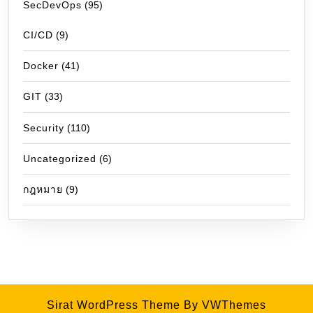
SecDevOps
(95)
CI/CD
(9)
Docker
(41)
GIT
(33)
Security
(110)
Uncategorized
(6)
กฎหมาย
(9)
Sirat WordPress Theme
By VWThemes