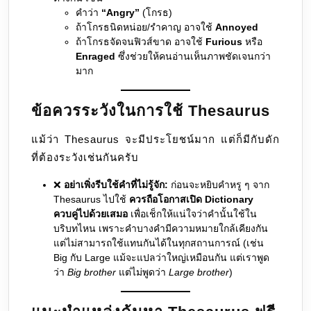
คำว่า
“Angry”
(โกรธ)
ถ้าโกรธนิดหน่อย/รำคาญ อาจใช้
Annoyed
ถ้าโกรธจัดจนฟิวส์ขาด อาจใช้
Furious
หรือ
Enraged
ซึ่งช่วยให้คนอ่านเห็นภาพชัดเจนกว่า
มาก
ข้อควรระวังในการใช้ Thesaurus
แม้ว่า Thesaurus จะมีประโยชน์มาก แต่ก็มีกับดัก
ที่ต้องระวังเช่นกันครับ
❌
อย่าเพิ่งรีบใช้คำที่ไม่รู้จัก:
ก่อนจะหยิบคำหรู ๆ จาก
Thesaurus ไปใช้
ควรถือโอกาสเปิด Dictionary
ควบคู่ไปด้วยเสมอ
เพื่อเช็กให้แน่ใจว่าคำนั้นใช้ใน
บริบทไหน เพราะคำบางคำมีความหมายใกล้เคียงกัน
แต่ไม่สามารถใช้แทนกันได้ในทุกสถานการณ์ (เช่น
Big กับ Large แม้จะแปลว่าใหญ่เหมือนกัน แต่เราพูด
ว่า
Big brother
แต่ไม่พูดว่า
Large brother
)