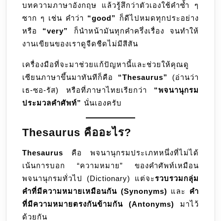
บทความภาษาอังกฤษ แล้วรู้สึกว่าตัวเองใช้คำซ้ำ ๆ
ศัพท์
ซาก ๆ เช่น คำว่า
“good”
ก็ดีไปหมดทุกประอย่าง
ที่
หรือ
“very”
ก็นำหน้ามันทุกคำครึ่งเรื่อง จนทำให้
ช่วย
งานเขียนของเราดูจืดชืดไม่มีสีสัน
ให้กา
เขียน
เครื่องมือที่จะมาช่วยแก้ปัญหานี้และช่วยให้คุณดู
ไม่
เซียนภาษาขึ้นมาทันทีก็คือ
“Thesaurus”
(อ่านว่า
น่า
เธ-ซอ-รัส) หรือที่ภาษาไทยเรียกว่า
“พจนานุกรม
เบื่อ
ประมวลคำศัพท์”
นั่นเองครับ
อีก
ต่อ
Thesaurus คืออะไร?
ไป
Thesaurus
คือ พจนานุกรมประเภทหนึ่งที่ไม่ได้
เน้นการบอก “ความหมาย” ของคำศัพท์เหมือน
พจนานุกรมทั่วไป (Dictionary) แต่จะ
รวบรวมกลุ่ม
คำที่มีความหมายเหมือนกัน (Synonyms)
และ
คำ
ที่มีความหมายตรงกันข้ามกัน (Antonyms)
มาไว้
ด้วยกัน