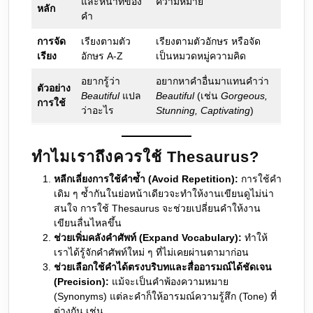
และหน้าที่ของ
ความหมาย
หลัก
คำ
การจัด
เรียงตามตัว
เรียงตามตัวอักษร หรือจัด
เรียง
อักษร A-Z
เป็นหมวดหมู่ความคิด
อยากรู้ว่า
อยากหาคำอื่นมาแทนคำว่า
ตัวอย่าง
Beautiful
แปล
Beautiful
(เช่น
Gorgeous,
การใช้
ว่าอะไร
Stunning, Captivating
)
ทำไมเราถึงควรใช้ Thesaurus?
หลีกเลี่ยงการใช้คำซ้ำ (Avoid Repetition):
การใช้คำ
เดิม ๆ ซ้ำกันในย่อหน้าเดียวจะทำให้งานเขียนดูไม่น่า
สนใจ การใช้ Thesaurus จะช่วยเปลี่ยนคำให้งาน
เขียนลื่นไหลขึ้น
ช่วยเพิ่มคลังคำศัพท์ (Expand Vocabulary):
ทำให้
เราได้รู้จักคำศัพท์ใหม่ ๆ ที่ไม่เคยผ่านตามาก่อน
ช่วยเลือกใช้คำได้ตรงบริบทและสื่ออารมณ์ได้ชัดเจน
(Precision):
แม้จะเป็นคำพ้องความหมาย
(Synonyms) แต่ละคำก็ให้อารมณ์ความรู้สึก (Tone) ที่
ต่างกัน เช่น