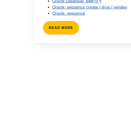
Oracle Database: ยุคต่าง ๆ
Oracle: sequence create / drop / reindex
Oracle: sequence
READ
READ MORE
MORE