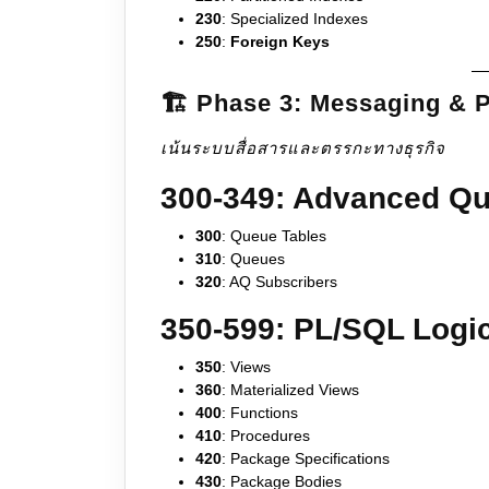
230
: Specialized Indexes
250
:
Foreign Keys
🏗️ Phase 3: Messaging &
เน้นระบบสื่อสารและตรรกะทางธุรกิจ
300-349: Advanced Q
300
: Queue Tables
310
: Queues
320
: AQ Subscribers
350-599: PL/SQL Logi
350
: Views
360
: Materialized Views
400
: Functions
410
: Procedures
420
: Package Specifications
430
: Package Bodies