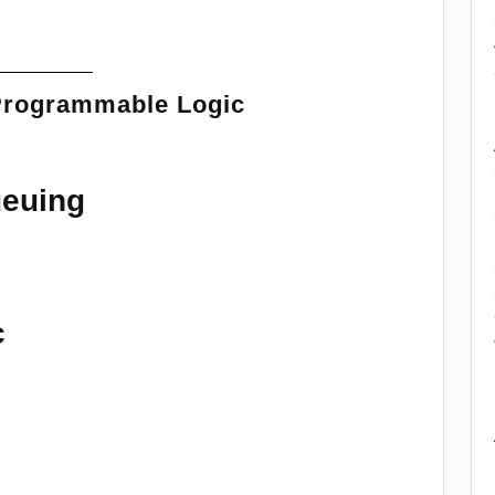
 Programmable Logic
ueuing
c