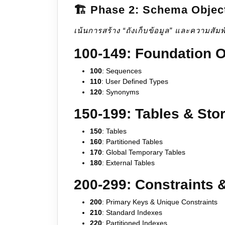
🏗️ Phase 2: Schema Objec
เน้นการสร้าง “ถังเก็บข้อมูล” และความสัมพ
100-149: Foundation O
100
: Sequences
110
: User Defined Types
120
: Synonyms
150-199: Tables & Sto
150
: Tables
160
: Partitioned Tables
170
: Global Temporary Tables
180
: External Tables
200-299: Constraints 
200
: Primary Keys & Unique Constraints
210
: Standard Indexes
220
: Partitioned Indexes