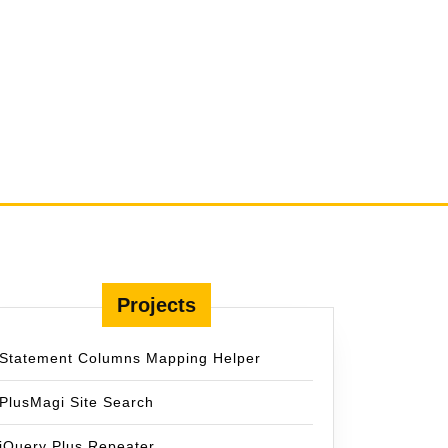
Projects
Statement Columns Mapping Helper
PlusMagi Site Search
jQuery Plus Repeater