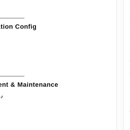
ation Config
ent & Maintenance
อง