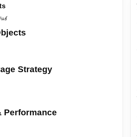
ts
ันธ์
bjects
rage Strategy
& Performance