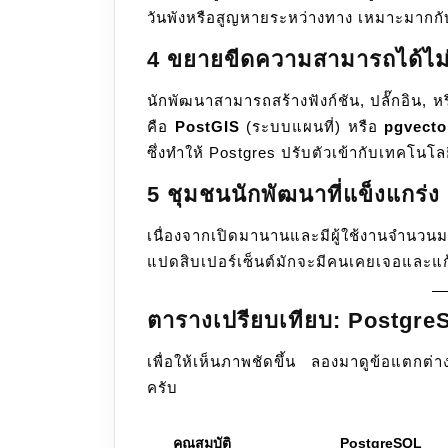
วันพังหรือสูญหายระหว่างทาง เหมาะมากก
4 ขยายขีดความสามารถได้ไม่จ
นักพัฒนาสามารถสร้างฟังก์ชัน, ปลั๊กอิน, หร
คือ
PostGIS
(ระบบแผนที่) หรือ
pgvecto
ซึ่งทำให้ Postgres ปรับตัวเข้ากับเทคโนโล
5 ชุมชนนักพัฒนาที่แข็งแกร่ง
เนื่องจากเปิดมานานและมีผู้ใช้งานจำนวนม
แปดสิบเปอร์เซ็นต์มักจะมีคนเคยเจอและแก้ไ
ตารางเปรียบเทียบ: Postgr
เพื่อให้เห็นภาพชัดขึ้น ลองมาดูข้อแตกต
ครับ
คุณสมบัติ
PostgreSQL