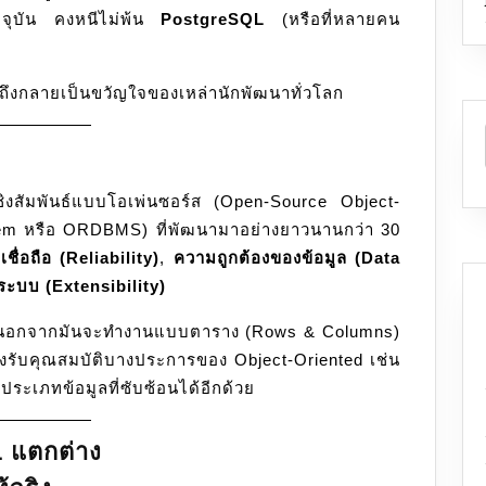
ัจจุบัน คงหนีไม่พ้น
PostgreSQL
(หรือที่หลายคน
ๆ
ของ
นัก
้ถึงกลายเป็นขวัญใจของเหล่านักพัฒนาทั่วโลก
พัฒนา
ยุค
ใหม่
ิงสัมพันธ์แบบโอเพ่นซอร์ส (Open-Source Object-
em หรือ ORDBMS) ที่พัฒนามาอย่างยาวนานกว่า 30
ชื่อถือ (Reliability)
,
ความถูกต้องของข้อมูล (Data
บบ (Extensibility)
่า นอกจากมันจะทำงานแบบตาราง (Rows & Columns)
องรับคุณสมบัติบางประการของ Object-Oriented เช่น
ประเภทข้อมูลที่ซับซ้อนได้อีกด้วย
L แตกต่าง