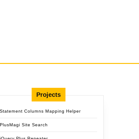
Projects
Statement Columns Mapping Helper
PlusMagi Site Search
jQuery Plus Repeater