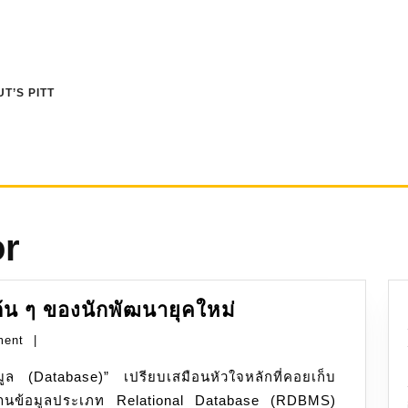
T’S PITT
or
PostgreSQL:
ต้น ๆ ของนักพัฒนายุคใหม่
ตัว
ment
|
เลือก
อันดับ
ึงฐานข้อมูลประเภท Relational Database (RDBMS)
ต้น