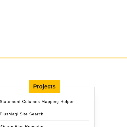
Projects
Statement Columns Mapping Helper
PlusMagi Site Search
jQuery Plus Repeater