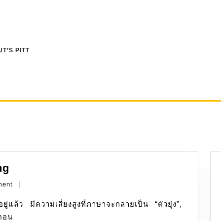
T’S PITT
MariaDB:
ng
การ
ment
|
แปลง
Encoding
นตอน