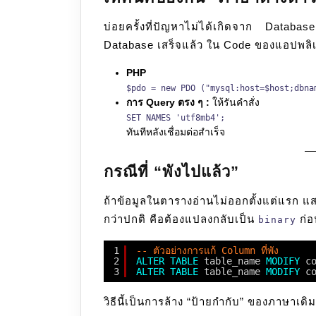
บ่อยครั้งที่ปัญหาไม่ได้เกิดจาก Datab
Database เสร็จแล้ว ใน Code ของแอปพลิเค
PHP
$pdo = new PDO ("mysql:host=$host;dbna
การ Query ตรง ๆ :
ให้รันคำสั่ง
SET NAMES 'utf8mb4';
ทันทีหลังเชื่อมต่อสำเร็จ
กรณีที่ “พังไปแล้ว”
ถ้าข้อมูลในตารางอ่านไม่ออกตั้งแต่แรก แส
กว่าปกติ คือต้องแปลงกลับเป็น
ก่อ
binary
1
-- ตัวอย่างการแก้ Column ที่พัง
2
ALTER
TABLE
table_name 
MODIFY
c
3
ALTER
TABLE
table_name 
MODIFY
c
วิธีนี้เป็นการล้าง “ป้ายกำกับ” ของภาษาเดิ