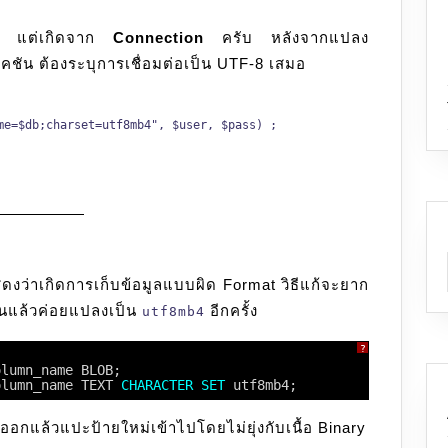
ase แต่เกิดจาก
Connection
ครับ หลังจากแปลง
ชัน ต้องระบุการเชื่อมต่อเป็น UTF-8 เสมอ
me=$db;charset=utf8mb4", $user, $pass) ;
ดงว่าเกิดการเก็บข้อมูลแบบผิด Format วิธีแก้จะยาก
นแล้วค่อยแปลงเป็น
อีกครั้ง
utf8mb4
?
olumn_name BLOB;
olumn_name TEXT 
CHARACTER
SET
utf8mb4;
มออกแล้วแปะป้ายใหม่เข้าไปโดยไม่ยุ่งกับเนื้อ Binary