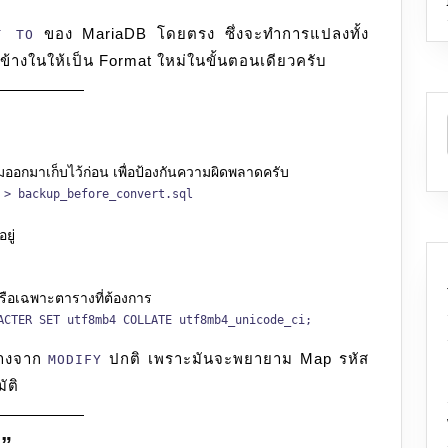
ของ MariaDB โดยตรง ซึ่งจะทำการแปลงทั้ง
T TO
ยู่ข้างในให้เป็น Format ใหม่ในขั้นตอนเดียวครับ
ิมออกมาเก็บไว้ก่อน เพื่อป้องกันความผิดพลาดครับ
 > backup_before_convert.sql
ยู่
e หรือเฉพาะตารางที่ต้องการ
ACTER SET utf8mb4 COLLATE utf8mb4_unicode_ci;
างจาก
ปกติ เพราะมันจะพยายาม Map รหัส
MODIFY
ัติ
ว”