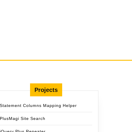
Projects
Statement Columns Mapping Helper
PlusMagi Site Search
jQuery Plus Repeater