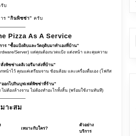
ครับ
กับ
ใคร?
บการ
“กินพิซซ่า”
ครับ
he Pizza As A Service
าร “ซื้อแป้งดิบและวัตถุดิบมาทำเองที่บ้าน”
Hardware/Server) แต่คุณต้องนวดแป้ง แต่งหน้า และคุมความ
่งพิซซ่าเดลิเวอรีมาส่งที่บ้าน”
กหน้าไว้ คุณแค่เตรียมจาน ช้อนส้อม และเครื่องดื่มเอง (โฟกัส
ออกไปกินบุฟเฟต์พิซซ่าที่ร้าน”
ย ไม่ต้องล้างจาน ไม่ต้องทำอะไรทั้งสิ้น (พร้อมใช้งานทันที)
เหมาะสม
ง
ตัวอย่าง
เหมาะกับใคร?
บริการ