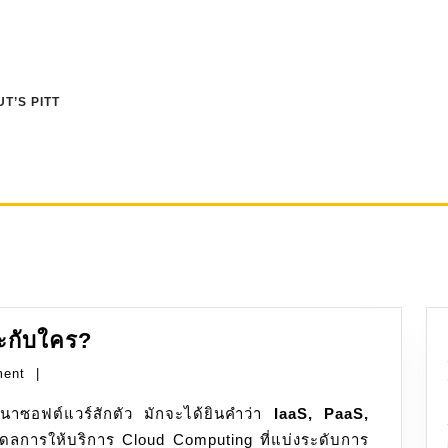
T’S PITT
SaaS,
ะกับใคร?
PaaS
ment
|
และ
ฒนาซอฟต์แวร์สักตัว มักจะได้ยินคำว่า
IaaS
IaaS, PaaS,
อโมเดลการให้บริการ Cloud Computing ที่แบ่งระดับการ
เหมาะ