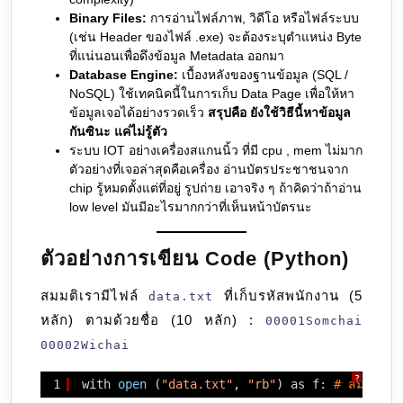
Binary Files:
การอ่านไฟล์ภาพ, วิดีโอ หรือไฟล์ระบบ
(เช่น Header ของไฟล์ .exe) จะต้องระบุตำแหน่ง Byte
ที่แน่นอนเพื่อดึงข้อมูล Metadata ออกมา
Database Engine:
เบื้องหลังของฐานข้อมูล (SQL /
NoSQL) ใช้เทคนิคนี้ในการเก็บ Data Page เพื่อให้หา
ข้อมูลเจอได้อย่างรวดเร็ว
สรุปคือ ยังใช้วิธีนี้หาข้อมูล
กันซินะ แค่ไม่รู้ตัว
ระบบ IOT อย่างเครื่องสแกนนิ้ว ที่มี cpu , mem ไม่มาก
ตัวอย่างที่เจอล่าสุดคือเครื่อง อ่านบัตรประชาชนจาก
chip รู้หมดตั้งแต่ที่อยู่ รูปถ่าย เอาจริง ๆ ถ้าคิดว่าถ้าอ่าน
low level มันมีอะไรมากกว่าที่เห็นหน้าบัตรนะ
ตัวอย่างการเขียน Code (Python)
สมมติเรามีไฟล์
ที่เก็บรหัสพนักงาน (5
data.txt
หลัก) ตามด้วยชื่อ (10 หลัก) :
00001Somchai
00002Wichai
?
1
with 
open
(
"data.txt"
, 
"rb"
) as f: 
# สมมติอยา