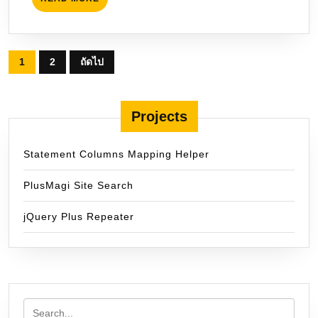
MORE
Posts
1
2
ถัดไป
pagination
Projects
Statement Columns Mapping Helper
PlusMagi Site Search
jQuery Plus Repeater