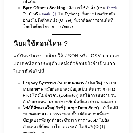
เป็นต้น
Byte Offset / Seeking:
คือการใช้คำสั่ง (เช่น
fseek
ใน C หรือ
ใน Python) เพื่อกระโดดข้ามตัว
seek ()
อักษรไปยังตำแหน่ง (Offset) ที่เราต้องการอ่านทันที
โดยไม่ต้องไล่จากบรรทัดแรก
นิยมใช้ตอนไหน ?
แม้ปัจจุบันเราจะนิยมใช้ JSON หรือ CSV มากกว่า
แต่เทคนิคการระบุตำแหน่งตัวอักษรยังจำเป็นมาก
ในกรณีต่อไปนี้
Legacy Systems (ระบบธนาคาร / ประกัน) :
ระบบ
Mainframe สมัยก่อนมักส่งข้อมูลเป็นเส้นยาว ๆ (Flat
File) โดยไม่มีตัวคั่น (Delimiter) แต่ใช้การนับจำนวน
ตัวอักษรแทน เพราะประหยัดพื้นที่และประมวลผลเร็ว
ไฟล์ที่มีขนาดใหญ่ยักษ์ (Large Data Sets) :
ถ้าไฟล์มี
ขนาดหลาย GB การจะอ่านตั้งแต่ต้นจนจบเพื่อหา
ข้อมูลบรรทัดสุดท้ายจะช้ามาก การ “Seek” ไปยัง
ตำแหน่งที่ต้องการโดยตรงจะทำได้ทันที (O (1)
complexity)