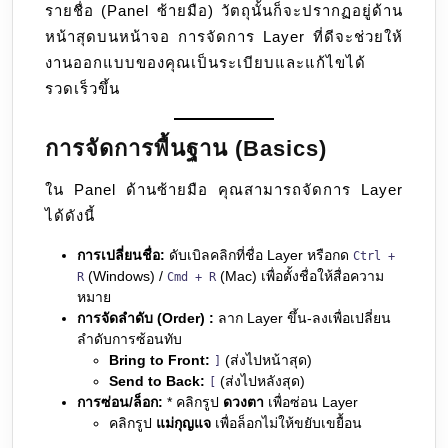
รายชื่อ (Panel ซ้ายมือ) วัตถุนั้นก็จะปรากฏอยู่ด้าน
หน้าสุดบนหน้าจอ การจัดการ Layer ที่ดีจะช่วยให้
งานออกแบบของคุณเป็นระเบียบและแก้ไขได้
รวดเร็วขึ้น
การจัดการพื้นฐาน (Basics)
ใน Panel ด้านซ้ายมือ คุณสามารถจัดการ Layer
ได้ดังนี้
การเปลี่ยนชื่อ:
ดับเบิลคลิกที่ชื่อ Layer หรือกด
Ctrl +
(Windows) /
(Mac) เพื่อตั้งชื่อให้สื่อความ
R
Cmd + R
หมาย
การจัดลำดับ (Order) :
ลาก Layer ขึ้น-ลงเพื่อเปลี่ยน
ลำดับการซ้อนทับ
Bring to Front:
(ส่งไปหน้าสุด)
]
Send to Back:
(ส่งไปหลังสุด)
[
การซ่อน/ล็อก:
* คลิกรูป
ดวงตา
เพื่อซ่อน Layer
คลิกรูป
แม่กุญแจ
เพื่อล็อกไม่ให้ขยับเขยื้อน