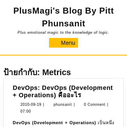
Skip
PlusMagi's Blog By Pitt
to
content
Phunsanit
Plus emotional magic to the knowledge of logic.
Menu
Menu
ป้ายกำกับ:
Metrics
DevOps: DevOps (Development
DevOps:
+ Operations) คืออะไร
DevOps
2010-
phunsanit
2010-09-19
|
phunsanit
|
0 Comment
|
(Development
09-
07:00
+
19
DevOps (Development + Operations)
เป็นหนึ่ง
Operations)