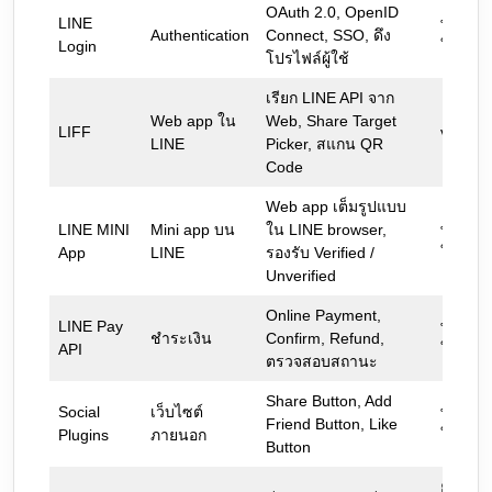
OAuth 2.0, OpenID
LINE
พร้อม
Authentication
Connect, SSO, ดึง
Login
ใช้งาน
โปรไฟล์ผู้ใช้
เรียก LINE API จาก
Web app ใน
Web, Share Target
LIFF
v2.27.3
LINE
Picker, สแกน QR
Code
Web app เต็มรูปแบบ
LINE MINI
Mini app บน
ใน LINE browser,
พร้อม
App
LINE
รองรับ Verified /
ใช้งาน
Unverified
Online Payment,
LINE Pay
พร้อม
ชำระเงิน
Confirm, Refund,
API
ใช้งาน
ตรวจสอบสถานะ
Share Button, Add
Social
เว็บไซต์
พร้อม
Friend Button, Like
Plugins
ภายนอก
ใช้งาน
Button
ยกเลิก