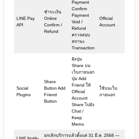
Payment
Confirm
ชำระเงิน
Payment
LINE Pay
Online
Official
Void /
API
Confirm /
Account
Refund
Refund
ตรวจสอบ
สถานะ
Transaction
ฝังปุ่ม
Share บน
เว็บภายนอก
ปุ่ม Add
Share
Friend ให้
Social
Button Add
ใช้บนเว็บ
Official
Plugins
Friend
ภายนอก
Account
Button
Share ไปยัง
Chat /
Keep
Memo
ยกเลิกบริการแล้วตั้งแต่ 31 มี.ค. 2568 —
LINE Notify