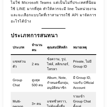
ไม่ใช่ Microsoft Teams แต่เป็นไม่กี่ประเทศที่นิยม
บ้าง
ใช้ LINE มากที่สุด ทำให้ควรจะมี line ในหน่วยงาน
และจะเลือกแบบใดที่เราสามารถใช้ API มาจัดการ
อะไรได้บ้าง
ประเภทการสนทนา
จำนวน
ประเภท
คุณสมบัติหลัก
หมายเหตุ
คน
ข้อความ, รูป,
แชทส่วน
Private, ไม่มี
2 คน
ไฟล์, สติกเกอร์,
ตัว
Group ID
โทรหา
Album, Note,
มี Group ID,
Group
สูงสุด
กำหนดชื่อกลุ่ม,
รองรับ Official
Chat
500 คน
อนุมัติสมาชิก
Account
รวมเข้า
Multi-
แชทชั่วคราว,
Group Chat
3+ คน
person
ไม่ต้องตั้งชื่อ
ตั้งแต่