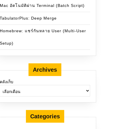
Mac อัตโนมัติผ่าน Terminal (Batch Script)
TabulatorPlus: Deep Merge
Homebrew: แชร์กันหลาย User (Multi-User
Setup)
Archives
คลังเก็บ
erver://localhost:1433;databaseName=master;encrypt=true;tr
Categories