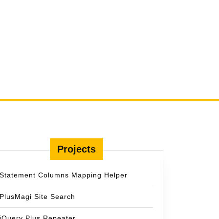
Projects
Statement Columns Mapping Helper
PlusMagi Site Search
jQuery Plus Repeater