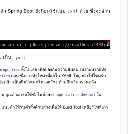
ล้ว Spring Boot ยังนิยมใช้แบบ
ด้วย ซึ่งจะอ่าน
.yml
?
source
:
url
:
jdbc
:
sqlserver
:
//localhost
:
1433;databaseNam
เป็น
:
s
.yml
ทิ้งไปเลย เพื่อป้องกันความสับสน เพราะหากมีทั้ง
properties
ก่อน ซึ่งอาจทำให้ค่าที่แก้ใน YAML ไม่ถูกนำไปใช้ครับ
rties
อหน้า เป็นตัวกำหนดโครงสร้าง ห้ามลืมเว้นวรรคหลัง
ม คุณสามารถใช้ชื่อไฟล์อย่าง
ใน
application-dev.yml
แนะนำให้รันคำสั่งด้านล่างเพื่อให้ Build Tool เคลียร์ไฟล์เก่า