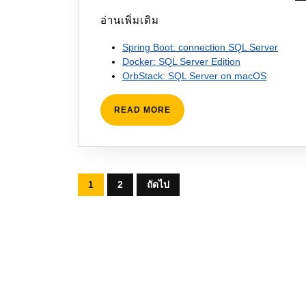
อ่านเพิ่มเติม
Spring Boot: connection SQL Server
Docker: SQL Server Edition
OrbStack: SQL Server on macOS
READ
READ MORE
MORE
Posts
1
2
ถัดไป
pagination