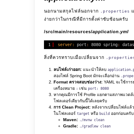
นอกนามสกุลไฟล์นอกจาก
แ
.properties
ง่ายกว่าในกรณีที่มีการตั้งค่าซับซ้อนครับ
/src/main/resources/
application.yml
1
server:
port
:
8080 spring
:
data
สิ่งที่ควรทราบเมื่อเปลี่ยนจาก
.propertie
ลบไฟล์เก่าออก:
แนะนำให้ลบ
application.
สองไฟล์ Spring Boot มักจะเลือกอ่าน
.prope
Format ตรวจสอบช่องว่าง:
YAML จะใช้การย่
เครื่องหมาย
เช่น
:
port: 8080
หากคุณมีการใช้ Profile แยกตามสภาพแวดล้อ
โฟลเดอร์เดียวกันนี้ได้เลยครับ
การ Clean Project:
หลังจากเปลี่ยนไฟล์แล้ว 
ในโฟลเดอร์
หรือ
ออกก่อนครับ
target
build
Maven:
./mvnw clean
Gradle:
./gradlew clean