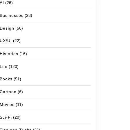
AI
(26)
Businesses
(28)
Design
(56)
UX/UI
(22)
e=master;encrypt=
true
;trustServerCertificate=
true
userna
Histories
(16)
Life
(120)
Books
(51)
Cartoon
(6)
Movies
(11)
Sci-Fi
(20)