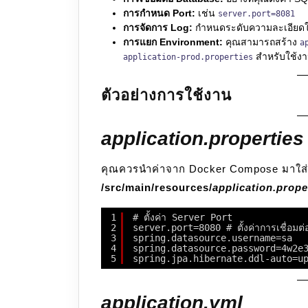
การกำหนด Port:
เช่น
server.port=8081
การจัดการ Log:
กำหนดระดับความละเอียดใ
การแยก Environment:
คุณสามารถสร้าง
a
สำหรับใช้งา
application-prod.properties
ตัวอย่างการใช้งาน
application.properties
คุณควรนำค่าจาก Docker Compose มาใส่ใน
/src/main/resources/
application.prope
1
# ตั้งค่า Server Port
2
server.port=8080 # ตั้งค่าการเชื
3
spring.datasource.username=sa
4
spring.datasource.password=4w2e36j
5
spring.jpa.hibernate.ddl-auto=u
application.yml