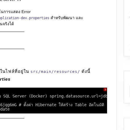
นการแสดง Error
สำหรับพัฒนา และ
pplication-dev.properties
นจริงได้
ไฟล์ที่อยู่ใน
ดังนี้
src/main/resources/
rties
?
่อมต่อ SQL Server (Docker) spring.datasource.url=jdbc:sqls
qg6mG # ตั้งค่า Hibernate ให้สร้าง Table อัตโนมัติ
pdate