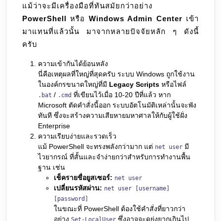
แม้ว่าจะมีเครื่องมือที่ทันสมัยกว่าอย่าง
คำ
PowerShell
หรือ
Windows Admin Center
เข้า
สั่ง
มาแทนที่แล้วนั้น มาจากหลายปัจจัยหลัก ๆ ดังนี้
net
ครับ
user
ออก
ความเข้ากันได้ย้อนหลัง
นี่คือเหตุผลที่ใหญ่ที่สุดครับ ระบบ Windows ถูกใช้งาน
ในองค์กรขนาดใหญ่ที่มี
Legacy Scripts
หรือไฟล์
/
ที่เขียนไว้เมื่อ 10-20 ปีที่แล้ว หาก
.bat
.cmd
Microsoft ตัดคำสั่งนี้ออก ระบบอัตโนมัติเหล่านั้นจะพัง
ทันที ซึ่งจะสร้างความเสียหายมหาศาลให้กับผู้ใช้ฝั่ง
Enterprise
ความเรียบง่ายและรวดเร็ว
แม้ PowerShell จะทรงพลังกว่ามาก แต่
มี
net user
ไวยากรณ์ ที่สั้นและจำง่ายกว่าสำหรับการทำงานพื้น
ฐาน เช่น
เช็ครายชื่อยูสเซอร์:
net user
เปลี่ยนรหัสผ่าน:
net user [username]
[password]
ในขณะที่ PowerShell ต้องใช้คำสั่งที่ยาวกว่า
อย่าง
ซึ่งอาจจะดูยุ่งยากเกินไป
Set-LocalUser