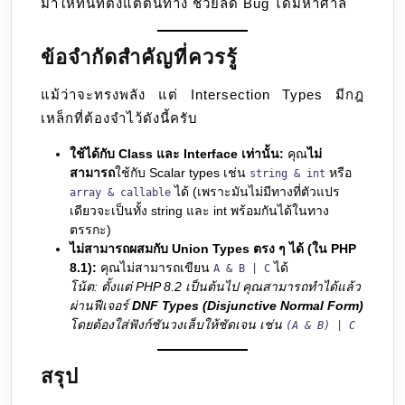
มาให้ทันทีตั้งแต่ต้นทาง ช่วยลด Bug ได้มหาศาล
ข้อจำกัดสำคัญที่ควรรู้
แม้ว่าจะทรงพลัง แต่ Intersection Types มีกฎ
เหล็กที่ต้องจำไว้ดังนี้ครับ
ใช้ได้กับ Class และ Interface เท่านั้น:
คุณ
ไม่
สามารถ
ใช้กับ Scalar types เช่น
หรือ
string & int
ได้ (เพราะมันไม่มีทางที่ตัวแปร
array & callable
เดียวจะเป็นทั้ง string และ int พร้อมกันได้ในทาง
ตรรกะ)
ไม่สามารถผสมกับ Union Types ตรง ๆ ได้ (ใน PHP
8.1):
คุณไม่สามารถเขียน
ได้
A & B | C
โน้ต: ตั้งแต่ PHP 8.2 เป็นต้นไป คุณสามารถทำได้แล้ว
ผ่านฟีเจอร์
DNF Types (Disjunctive Normal Form)
โดยต้องใส่ฟังก์ชันวงเล็บให้ชัดเจน เช่น
(A & B) | C
สรุป