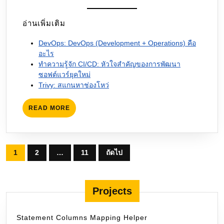
อ่านเพิ่มเติม
DevOps: DevOps (Development + Operations) คือ
อะไร
ทำความรู้จัก CI/CD: หัวใจสำคัญของการพัฒนา
ซอฟต์แวร์ยุคใหม่
Trivy: สแกนหาช่องโหว่
READ
READ MORE
MORE
Posts
1
2
…
11
ถัดไป
pagination
Projects
Statement Columns Mapping Helper