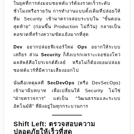
ในยุคที่การส่งมอบซอฟต์แวร์ต้องรวดเร็วระดับ
ให้
ชั่วโมงหรือรายวัน การทำงานแบบดั้งเดิมที่ปล่อยให้
เป็น
ทีม Security เข้ามาตรวจสอบระบบใน “ขั้นตอน
เนื้อ
สุดท้าย” (ก่อนขึ้น Production ไม่กี่วัน) กลายเป็น
เดียว
คอขวดที่สร้างความขัดแย้งมากที่สุด
กับ
Code
Dev
อยากปล่อยฟีเจอร์ใหม่
Ops
อยากให้ระบบ
และ
เสถียร ส่วน
Security
ก็สั่งเบรกเพราะเจอช่องโหว่
Operation
ผลลัพธ์คือโปรเจกต์ดีเลย์ หรือไม่ก็ต้องยอมปล่อย
ซอฟต์แวร์ที่มีความเสี่ยงออกไป
นั่นคือเหตุผลที่
SecDevOps
(หรือ DevSecOps)
เข้ามามีบทบาท เพื่อเปลี่ยนให้ Security ไม่ใช่
“ฝ่ายตรวจการ” แต่เป็น “วัฒนธรรมและระบบ
อัตโนมัติ” ที่ฝังอยู่ในทุกกระบวนการ
Shift Left: ตรวจสอบความ
ปลอดภัยให้เร็วที่สุด