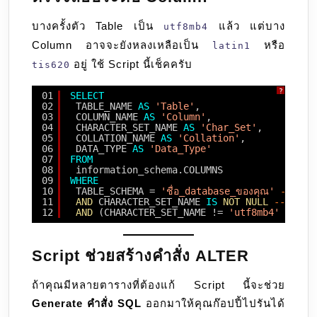
บางครั้งตัว Table เป็น
แล้ว แต่บาง
utf8mb4
Column อาจจะยังหลงเหลือเป็น
หรือ
latin1
อยู่ ใช้ Script นี้เช็คครับ
tis620
?
01
SELECT
02
TABLE_NAME 
AS
'Table'
, 
03
COLUMN_NAME 
AS
'Column'
, 
04
CHARACTER_SET_NAME 
AS
'Char_Set'
, 
05
COLLATION_NAME 
AS
'Collation'
,
06
DATA_TYPE 
AS
'Data_Type'
07
FROM
08
information_schema.COLUMNS 
09
WHERE
10
TABLE_SCHEMA = 
'ชื่อ_database_ของคุณ'
-- เปลี่
11
AND
CHARACTER_SET_NAME 
IS
NOT
NULL
-- กรอง
12
AND
(CHARACTER_SET_NAME != 
'utf8mb4'
OR
CO
Script ช่วยสร้างคำสั่ง ALTER
ถ้าคุณมีหลายตารางที่ต้องแก้ Script นี้จะช่วย
Generate คำสั่ง SQL
ออกมาให้คุณก๊อปปี้ไปรันได้