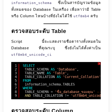
ซึ่งเป็นสารบัญรวมข้อมูล
information_schema
Collation
ทั้งหมดของ Database ในเครื่อง เพื่อหาว่ามี Table
หรือ Column ไหนบ้างที่ยังไม่ได้ใช้
ครับ
utf8mb4
ตรวจสอบระดับ Table
Script นี้จะแสดงรายชื่อตารางทั้งหมดใน
Database ที่คุณระบุ ซึ่งยังไม่ได้ตั้งค่าเป็น
utf8mb4_unicode_ci
?
1
SELECT
2
TABLE_SCHEMA 
AS
'Database'
, 
3
TABLE_NAME 
AS
'Table'
, 
4
TABLE_COLLATION 
AS
'Current_Collation'
5
FROM
6
information_schema.TABLES 
7
WHERE
8
TABLE_SCHEMA = 
'ชื่อ_database_ของคุณ'
-- เปลี่ย
9
AND
TABLE_COLLATION != 
'utf8mb4_unicode_ci'
ตรวจสอบระดับ Column