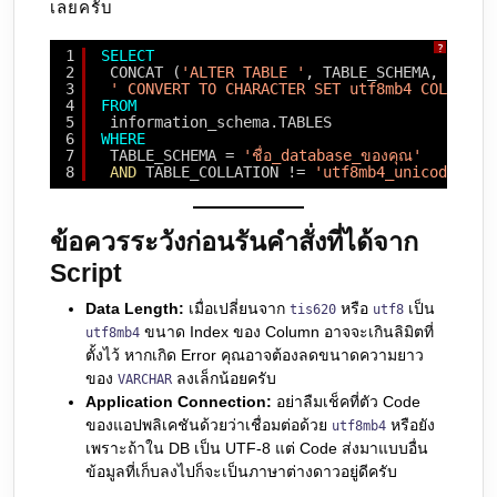
เลยครับ
?
1
SELECT
2
CONCAT (
'ALTER TABLE '
, TABLE_SCHEMA, 
'.'
, 
3
' CONVERT TO CHARACTER SET utf8mb4 COLLATE 
4
FROM
5
information_schema.TABLES 
6
WHERE
7
TABLE_SCHEMA = 
'ชื่อ_database_ของคุณ'
8
AND
TABLE_COLLATION != 
'utf8mb4_unicode_ci'
ข้อควรระวังก่อนรันคำสั่งที่ได้จาก
Script
Data Length:
เมื่อเปลี่ยนจาก
หรือ
เป็น
tis620
utf8
ขนาด Index ของ Column อาจจะเกินลิมิตที่
utf8mb4
ตั้งไว้ หากเกิด Error คุณอาจต้องลดขนาดความยาว
ของ
ลงเล็กน้อยครับ
VARCHAR
Application Connection:
อย่าลืมเช็คที่ตัว Code
ของแอปพลิเคชันด้วยว่าเชื่อมต่อด้วย
หรือยัง
utf8mb4
เพราะถ้าใน DB เป็น UTF-8 แต่ Code ส่งมาแบบอื่น
ข้อมูลที่เก็บลงไปก็จะเป็นภาษาต่างดาวอยู่ดีครับ