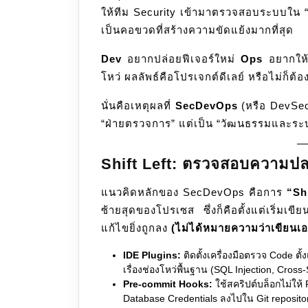
ให้ทีม Security เข้ามาตรวจสอบระบบใน “ขั
ให้
เป็นคอขวดที่สร้างความขัดแย้งมากที่สุด
เป็น
เนื้อ
Dev
อยากปล่อยฟีเจอร์ใหม่
Ops
อยากให้
เดียว
โหว่ ผลลัพธ์คือโปรเจกต์ดีเลย์ หรือไม่ก็ต
กับ
Code
นั่นคือเหตุผลที่
SecDevOps
(หรือ DevSecO
และ
“ฝ่ายตรวจการ” แต่เป็น “วัฒนธรรมและระบบ
Operation
Shift Left: ตรวจสอบความปลอด
แนวคิดหลักของ SecDevOps คือการ
“Shi
ซ้ายสุดของโปรเซส ซึ่งก็คือตั้งแต่เริ่มเขี
แก้ไขยิ่งถูกลง
(ไม่ได้หมายความว่าเขียนเ
IDE Plugins:
ติดตั้งเครื่องมือตรวจ Code ตั
เรื่องช่องโหว่พื้นฐาน (SQL Injection, Cross-S
Pre-commit Hooks:
ใช้สคริปต์บล็อกไม่ให้
Database Credentials ลงไปใน Git reposito