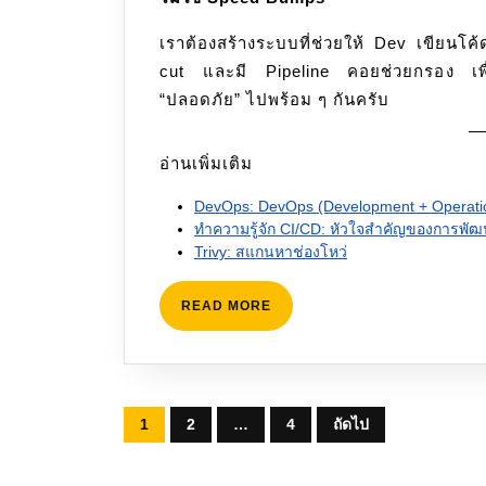
เราต้องสร้างระบบที่ช่วยให้ Dev เขียนโค้
cut และมี Pipeline คอยช่วยกรอง เพื่อ
“ปลอดภัย” ไปพร้อม ๆ กันครับ
อ่านเพิ่มเติม
DevOps: DevOps (Development + Operatio
ทำความรู้จัก CI/CD: หัวใจสำคัญของการพัฒ
Trivy: สแกนหาช่องโหว่
READ
READ MORE
MORE
Posts
1
2
…
4
ถัดไป
pagination