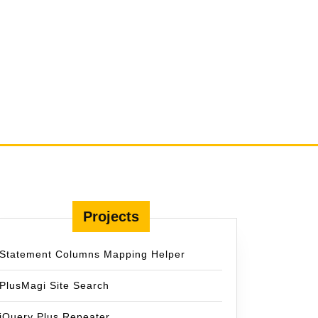
Projects
Statement Columns Mapping Helper
PlusMagi Site Search
jQuery Plus Repeater