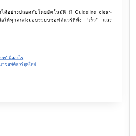
ดได้อย่างปลอดภัยโดยอัตโนมัติ มี Guideline clear-
ให้ทุกคนส่งมอบระบบซอฟต์แวร์ที่ทั้ง “เร็ว” และ
ns) คืออะไร
นาซอฟต์แวร์ยุคใหม่