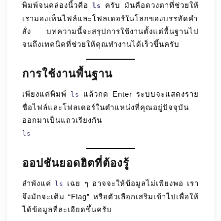
พิมพ์จนคล่องนิ้วคือ
ครับ มันคือดวงตาที่ช่วยให้
ls
ls
เรามองเห็นไฟล์และโฟลเดอร์ในโลกของบรรทัดคำ
สั่ง บทความนี้จะสรุปการใช้งานตั้งแต่พื้นฐานไป
จนถึงเทคนิคที่ช่วยให้คุณทำงานได้เร็วขึ้นครับ
การใช้งานพื้นฐาน
เพียงแค่พิมพ์
แล้วกด Enter ระบบจะแสดงราย
ls
ชื่อไฟล์และโฟลเดอร์ในตำแหน่งที่คุณอยู่ปัจจุบัน
ออกมาเป็นแถวเรียงกัน
ls
ออปชันยอดฮิตที่ต้องรู้
ลำพังแค่
เฉย ๆ อาจจะให้ข้อมูลไม่เพียงพอ เรา
ls
จึงมักจะเติม “Flag” หรือตัวเลือกเสริมเข้าไปเพื่อให้
ได้ข้อมูลที่ละเอียดขึ้นครับ