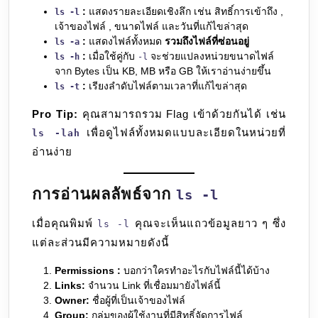
:
แสดงรายละเอียดเชิงลึก เช่น สิทธิ์การเข้าถึง ,
ls -l
เจ้าของไฟล์ , ขนาดไฟล์ และวันที่แก้ไขล่าสุด
:
แสดงไฟล์ทั้งหมด
รวมถึงไฟล์ที่ซ่อนอยู่
ls -a
:
เมื่อใช้คู่กับ
จะช่วยแปลงหน่วยขนาดไฟล์
ls -h
-l
จาก Bytes เป็น KB, MB หรือ GB ให้เราอ่านง่ายขึ้น
:
เรียงลำดับไฟล์ตามเวลาที่แก้ไขล่าสุด
ls -t
Pro Tip:
คุณสามารถรวม Flag เข้าด้วยกันได้ เช่น
เพื่อดูไฟล์ทั้งหมดแบบละเอียดในหน่วยที่
ls -lah
อ่านง่าย
การอ่านผลลัพธ์จาก
ls -l
เมื่อคุณพิมพ์
คุณจะเห็นแถวข้อมูลยาว ๆ ซึ่ง
ls -l
แต่ละส่วนมีความหมายดังนี้
Permissions :
บอกว่าใครทำอะไรกับไฟล์นี้ได้บ้าง
Links:
จำนวน Link ที่เชื่อมมายังไฟล์นี้
Owner:
ชื่อผู้ที่เป็นเจ้าของไฟล์
Group:
กลุ่มของผู้ใช้งานที่มีสิทธิ์จัดการไฟล์