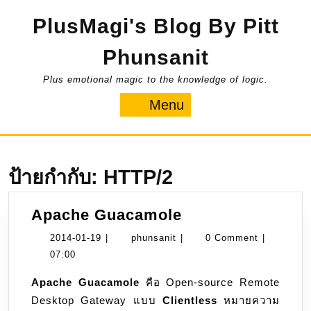
Skip
PlusMagi's Blog By Pitt
to
content
Phunsanit
Plus emotional magic to the knowledge of logic.
Menu
Menu
ป้ายกำกับ:
HTTP/2
Apache
Apache Guacamole
Guacamole
2014-
phunsanit
2014-01-19
|
phunsanit
|
0 Comment
|
01-
07:00
19
Apache Guacamole
คือ Open-source Remote
Desktop Gateway แบบ
Clientless
หมายความ