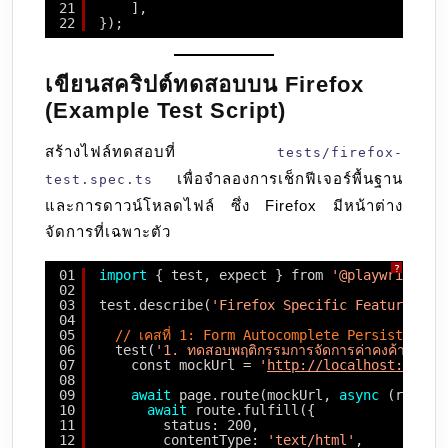
21
],
22
});
เขียนสคริปต์ทดสอบบน Firefox
(Example Test Script)
สร้างไฟล์ทดสอบที่
tests/firefox-
เพื่อจำลองการเช็กฟีเจอร์พื้นฐาน
test.spec.ts
และการดาวน์โหลดไฟล์ ซึ่ง Firefox มีหน้าต่าง
จัดการที่เฉพาะตัว
?
01
import
{ test, expect } from 
'@playwright/t
02
03
test.describe(
'Firefox Specific Features & 
04
05
// เคสที่ 1: Form Autocomplete Persistence
06
test(
'1. ทดสอบพฤติกรรมการจัดการค่าคงค้างในฟอ
07
const mockUrl = 
'
http://localhost:3000/
08
09
await
page.route(mockUrl, 
async
(route)
10
await
route.fulfill({
11
status: 200,
12
contentType: 
'text/html'
,