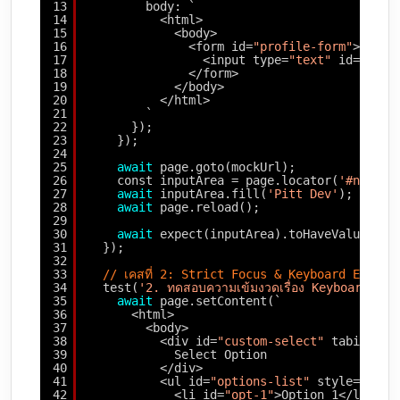
13
body: `
14
<html>
15
<body>
16
<form id=
"profile-form"
>
17
<input type=
"text"
id=
"nick
18
</form>
19
</body>
20
</html>
21
`
22
});
23
});
24
25
await
page.goto(mockUrl);
26
const inputArea = page.locator(
'#nickna
27
await
inputArea.fill(
'Pitt Dev'
);
28
await
page.reload();
29
30
await
expect(inputArea).toHaveValue(
''
)
31
});
32
33
// เคสที่ 2: Strict Focus & Keyboard Events
34
test(
'2. ทดสอบความเข้มงวดเรื่อง Keyboard Fo
35
await
page.setContent(`
36
<html>
37
<body>
38
<div id=
"custom-select"
tabindex=
39
Select Option
40
</div>
41
<ul id=
"options-list"
style=
"disp
42
<li id=
"opt-1"
>Option 1</li>