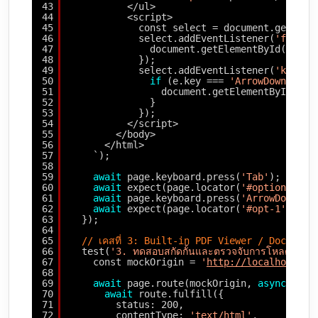
43
</ul>
44
<script>
45
const select = document.getElem
46
select.addEventListener(
'focus'
47
document.getElementById(
'opti
48
});
49
select.addEventListener(
'keydow
50
if
(e.key === 
'ArrowDown'
) {
51
document.getElementById(
'op
52
}
53
});
54
</script>
55
</body>
56
</html>
57
`);
58
59
await
page.keyboard.press(
'Tab'
);
60
await
expect(page.locator(
'#options-lis
61
await
page.keyboard.press(
'ArrowDown'
);
62
await
expect(page.locator(
'#opt-1'
)).to
63
});
64
65
// เคสที่ 3: Built-in PDF Viewer / Document
66
test(
'3. ทดสอบสกัดกั้นและตรวจจับการโหลดไฟล์
67
const mockOrigin = 
'
http://localhost:30
68
69
await
page.route(mockOrigin, 
async
(rou
70
await
route.fulfill({
71
status: 200,
72
contentType: 
'text/html'
,