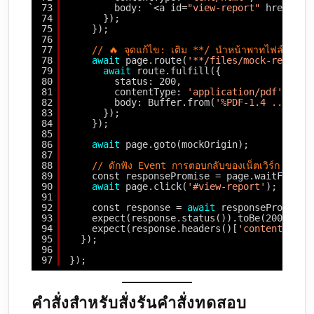
73
body: `<a id=
"view-report"
href=
"/f
74
});
75
});
76
77
// 🔥 จุดแก้ไข: เติม **/ นำหน้าพาทไฟล์ เพื่อใ
78
await
page.route(
'**/files/mock-report.
79
await
route.fulfill({
80
status: 200,
81
contentType: 
'application/pdf'
,
82
body: Buffer.from(
'%PDF-1.4 ... moc
83
});
84
});
85
86
await
page.goto(mockOrigin);
87
88
// ดักฟัง Event การตอบกลับของเน็ตเวิร์ก
89
const responsePromise = page.waitForRes
90
await
page.click(
'#view-report'
);
91
92
const response = 
await
responsePromise;
93
expect(response.status()).toBe(200);
94
expect(response.headers()[
'content-type
95
});
96
97
});
คำสั่งสำหรับสั่งรันคำสั่งทดสอบ