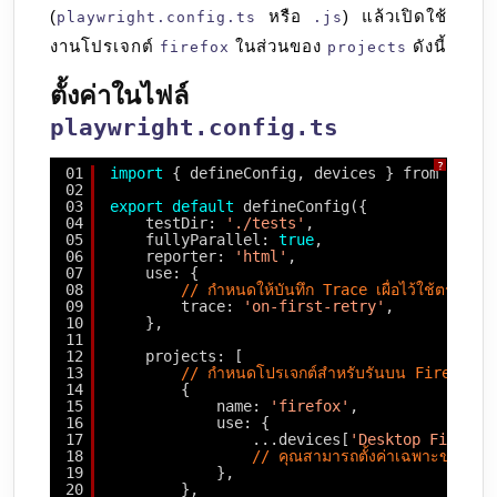
(
หรือ
) แล้วเปิดใช้
playwright.config.ts
.js
งานโปรเจกต์
ในส่วนของ
ดังนี้
firefox
projects
ตั้งค่าในไฟล์
playwright.config.ts
?
01
import
{ defineConfig, devices } from 
'@pla
02
03
export
default
defineConfig({
04
testDir: 
'./tests'
,
05
fullyParallel: 
true
,
06
reporter: 
'html'
,
07
use: {
08
// กำหนดให้บันทึก Trace เผื่อไว้ใช้ตรวจสอ
09
trace: 
'on-first-retry'
,
10
},
11
12
projects: [
13
// กำหนดโปรเจกต์สำหรับรันบน Firefox 
14
{
15
name: 
'firefox'
,
16
use: {
17
...devices[
'Desktop Firefox
18
// คุณสามารถตั้งค่าเฉพาะของ Fi
19
},
20
},