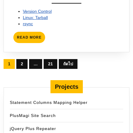
Version Control
Linux: Tarball
rsync
READ
READ MORE
MORE
Posts
1
2
…
21
ถัดไป
pagination
Projects
Statement Columns Mapping Helper
PlusMagi Site Search
jQuery Plus Repeater