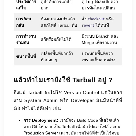
ประวัติการ
ดูลำดับการแก้ลำ
ดู Log ได้ละเอียดว่า
แก้ไข
บาก
บรรทัดไหนเปลี่ยน
การย้อน
ต้องลบของเก่าแล้ว
สั่ง
หรือ
checkout
กลับ
แตกไฟล์ Tarball ทับ
ได้ทันที
revert
การทำงาน
มีระบบ Branch และ
แก้พร้อมกันไม่ได้
ร่วมกัน
Merge เพื่อรวมงาน
เปลืองพื้นที่มากถ้า
ประหยัดพื้นที่กว่า
ขนาดพื้นที่
ทำบ่อย ๆ
เพราะเก็บส่วนต่าง
แล้วทำไมเรายังใช้ Tarball อยู่ ?
ถึงแม้ Tarball จะไม่ใช่ Version Control แต่ในสาย
งาน System Admin หรือ Developer มันมีหน้าที่ที่
Git ทำไม่ได้ดีเท่า เช่น
การ Deployment:
เรามักจะ Build Code ที่เสร็จแล้ว
จาก Git ให้กลายเป็น Tarball เพื่อนำไปแตกไฟล์ ลงบน
Production Server เพราะมันรวมไฟล์ที่จำเป็นไว้ครบ