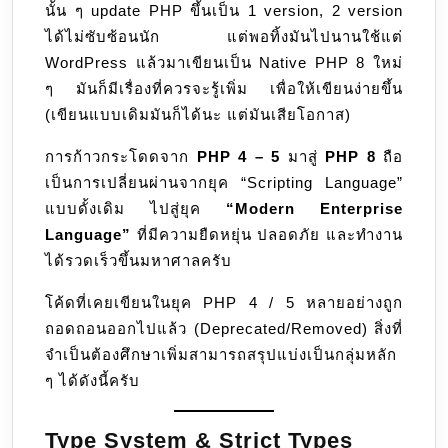
นั้น ๆ update PHP ขึ้นเป็น 1 version, 2 version
ต้อง
ได้ไม่ซับซ้อนนัก แต่พอทิ้งมันไปนานใช้แต่
ปรับ
WordPress แล้วมาเขียนเป็น Native PHP 8 ใหม่
ตัว
ๆ มันก็มีเรื่องที่ควรจะรู้เพิ่ม เพื่อให้เขียนง่ายขึ้น
อะไร
(เขียนแบบเดิมมันก็ได้นะ แต่มันเสียโอกาส)
บ้าง
การก้าวกระโดดจาก
PHP 4 – 5
มาสู่
PHP 8
ถือ
เป็นการเปลี่ยนผ่านจากยุค “Scripting Language”
แบบดั้งเดิม ไปสู่ยุค
“Modern Enterprise
Language”
ที่มีความยืดหยุ่น ปลอดภัย และทำงาน
ได้รวดเร็วขึ้นมหาศาลครับ
โค้ดที่เคยเขียนในยุค PHP 4 / 5 หลายอย่างถูก
ถอดถอนออกไปแล้ว (Deprecated/Removed) สิ่งที่
จำเป็นต้องศึกษาเพิ่มสามารถสรุปแบ่งเป็นกลุ่มหลัก
ๆ ได้ดังนี้ครับ
Type System & Strict Types