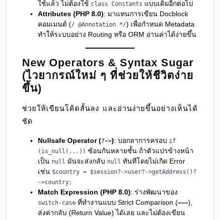
ใช้แล้ว ไม่ต้องใช้
แบบเดิมอีกต่อไป
class Constants
Attributes (PHP 8.0)
: มาแทนการเขียน Docblock
คอมเมนต์ (
) เพื่อกำหนด Metadata
/ @Annotation */
ทำให้ระบบอย่าง Routing หรือ ORM อ่านค่าได้ง่ายขึ้น
New Operators & Syntax Sugar
(ไวยากรณ์ใหม่ ๆ ที่ช่วยให้ชีวิตง่าย
ขึ้น)
ช่วยให้เขียนโค้ดสั้นลง และอ่านง่ายขึ้นอย่างเห็นได้
ชัด
Nullsafe Operator (
)
: บอกลาการครอบ
?->
if
ซ้อนกันหลายชั้น ถ้าตัวแปรข้างหน้า
(is_null(...))
เป็น
มันจะส่งกลับ
ทันทีโดยไม่เกิด Error
null
null
เช่น
$country = $session?->user?->getAddress()?
->country;
Match Expression (PHP 8.0)
: ร่างพัฒนาของ
ที่ทำงานแบบ Strict Comparison (
),
switch-case
===
ส่งค่ากลับ (Return Value) ได้เลย และไม่ต้องเขียน