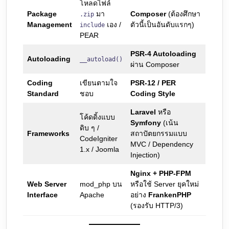
โหลดไฟล์
Package
มา
Composer
(ต้องศึกษา
.zip
Management
เอง /
ตัวนี้เป็นอันดับแรกๆ)
include
PEAR
PSR-4 Autoloading
Autoloading
__autoload()
ผ่าน Composer
Coding
เขียนตามใจ
PSR-12 / PER
Standard
ชอบ
Coding Style
Laravel
หรือ
โค้ดดิ้งแบบ
Symfony
(เน้น
ดิบ ๆ /
Frameworks
สถาปัตยกรรมแบบ
CodeIgniter
MVC / Dependency
1.x / Joomla
Injection)
Nginx + PHP-FPM
Web Server
mod_php บน
หรือใช้ Server ยุคใหม่
Interface
Apache
อย่าง
FrankenPHP
(รองรับ HTTP/3)