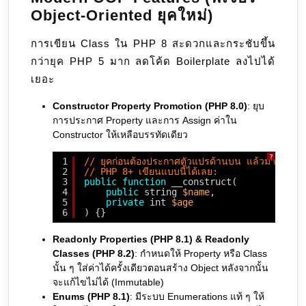
Object-Oriented ยุคใหม่)
การเขียน Class ใน PHP 8 สะดวกและกระชับขึ้น
กว่ายุค PHP 5 มาก ลดโค้ด Boilerplate ลงไปได้
เยอะ
Constructor Property Promotion (PHP 8.0)
: ยุบ
การประกาศ Property และการ Assign ค่าใน
Constructor ให้เหลือบรรทัดเดียว
?
1
// ยุคก่อนต้องประกาศตัวแปรด้านบน แล้วมา ass
2
// PHP 8+ เขียนแบบนี้ได้เลย:
3
public
function
__construct(
4
public
string 
$name
,
5
private
int 
$age
6
) {}
Readonly Properties (PHP 8.1) & Readonly
Classes (PHP 8.2)
: กำหนดให้ Property หรือ Class
นั้น ๆ ใส่ค่าได้ครั้งเดียวตอนสร้าง Object หลังจากนั้น
จะแก้ไขไม่ได้ (Immutable)
Enums (PHP 8.1)
: มีระบบ Enumerations แท้ ๆ ให้