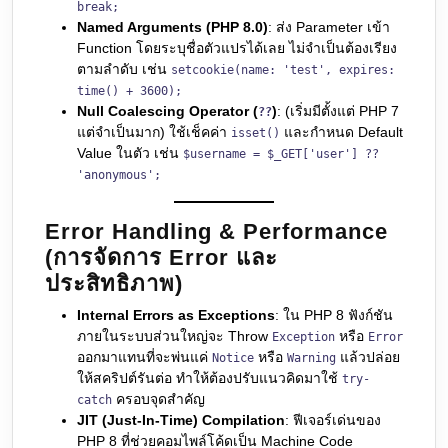
break;
Named Arguments (PHP 8.0)
: ส่ง Parameter เข้า
Function โดยระบุชื่อตัวแปรได้เลย ไม่จำเป็นต้องเรียง
ตามลำดับ เช่น
setcookie(name: 'test', expires:
time() + 3600);
Null Coalescing Operator (
)
: (เริ่มมีตั้งแต่ PHP 7
??
แต่จำเป็นมาก) ใช้เช็คค่า
และกำหนด Default
isset()
Value ในตัว เช่น
$username = $_GET['user'] ??
'anonymous';
Error Handling & Performance
(การจัดการ Error และ
ประสิทธิภาพ)
Internal Errors as Exceptions
: ใน PHP 8 ฟังก์ชัน
ภายในระบบส่วนใหญ่จะ Throw
หรือ
Exception
Error
ออกมาแทนที่จะพ่นแค่
หรือ
แล้วปล่อย
Notice
Warning
ให้สคริปต์รันต่อ ทำให้ต้องปรับแนวคิดมาใช้
try-
ครอบจุดสำคัญ
catch
JIT (Just-In-Time) Compilation
: ฟีเจอร์เด่นของ
PHP 8 ที่ช่วยคอมไพล์โค้ดเป็น Machine Code