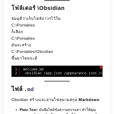
โฟล์เดอร์ \Obsidian
สมมุติว่าเก็บไฟล์ถาวรไว้ใน
C:\Portables
ก็เลือก
C:\Portables
มันจะสร้าง
C:\Portables\Obsidian
ขึ้นมาโดยจะมี
?
1
Welcome.md
2
.obsidian /app.json /appearance.json /core-p
ไฟล์
.md
Obsidian สร้างและอ่านไฟลฺนามสกุล
Markdown
Plain Text:
มันคือไฟล์ข้อความธรรมดา ทำให้คุณ