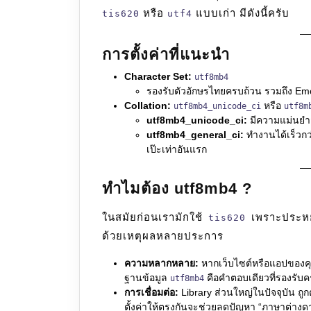
หรือ
แบบเก่า มีดังนี้ครับ
tis620
utf4
การตั้งค่าที่แนะนำ
Character Set:
utf8mb4
รองรับตัวอักษรไทยครบถ้วน รวมถึง Emo
Collation:
หรือ
utf8mb4_unicode_ci
utf8m
utf8mb4_unicode_ci:
มีความแม่นยำ
utf8mb4_general_ci:
ทำงานได้เร็วกว่
เป๊ะเท่าอันแรก
ทำไมต้อง utf8mb4 ?
ในสมัยก่อนเรามักใช้
เพราะประหยัด
tis620
ด้วยเหตุผลหลายประการ
ความหลากหลาย:
หากเว็บไซต์หรือแอปของคุณ
ฐานข้อมูล
คือคำตอบเดียวที่รองรับค
utf8mb4
การเชื่อมต่อ:
Library ส่วนใหญ่ในปัจจุบัน ถูกต
ตั้งค่าให้ตรงกันจะช่วยลดปัญหา “ภาษาต่างดา