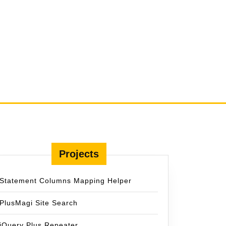
Projects
Statement Columns Mapping Helper
PlusMagi Site Search
jQuery Plus Repeater