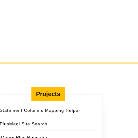
Projects
Statement Columns Mapping Helper
PlusMagi Site Search
jQuery Plus Repeater