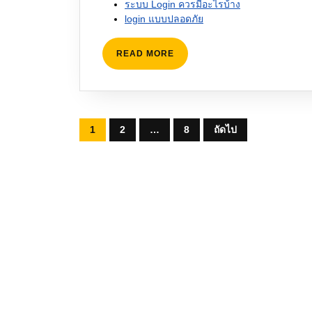
ระบบ Login ควรมีอะไรบ้าง
login แบบปลอดภัย
READ
READ MORE
MORE
Posts
1
2
…
8
ถัดไป
pagination