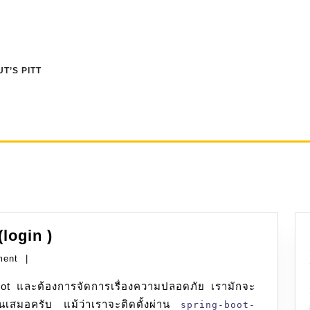
T’S PITT
n
Java:
login )
spring-
ment
|
security-
web
ันเสมอครับ แม้ว่าเราจะติดตั้งผ่าน
(login
spring-boot-