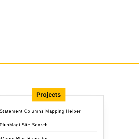
Projects
Statement Columns Mapping Helper
PlusMagi Site Search
jQuery Plus Repeater