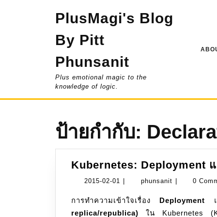
Skip
PlusMagi's Blog
to
content
By Pitt
ABOU
Phunsanit
Plus emotional magic to the
knowledge of logic.
ป้ายกำกับ:
Declara
Kubernetes: Deployment แ
2015-
phunsanit
2015-02-01
|
phunsanit
|
0 Com
02-
การทำความเข้าใจเรื่อง
Deployment
แ
01
replica/republica)
ใน Kubernetes (K8s