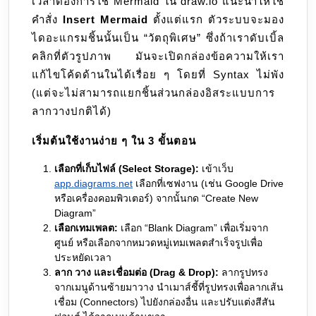
เวลาต้องการใช้ Mermaid ใน draw.io แนะนำให้ใช้
คำสั่ง
Insert Mermaid
ตั้งแต่แรก ตัวระบบจะมอง
ไดอะแกรมชิ้นนั้นเป็น “วัตถุพิเศษ” ซึ่งถ้าเราดับเบิ้ล
คลิกที่ตัวรูปภาพ มันจะเปิดกล่องข้อความให้เรา
แก้ไขโค้ดด้านในได้เรื่อย ๆ โดยที่ Syntax ไม่พัง
(แต่จะไม่สามารถแยกชิ้นส่วนกล่องอิสระแบบการ
ลากวางปกติได้)
เริ่มต้นใช้งานง่าย ๆ ใน 3 ขั้นตอน
เลือกที่เก็บไฟล์ (Select Storage):
เข้าเว็บ
app.diagrams.net
เลือกที่เซฟงาน (เช่น Google Drive
หรือเครื่องคอมพิวเตอร์) จากนั้นกด “Create New
Diagram”
เลือกเทมเพลต:
เลือก “Blank Diagram” เพื่อเริ่มจาก
ศูนย์ หรือเลือกจากหมวดหมู่เทมเพลตสำเร็จรูปเพื่อ
ประหยัดเวลา
ลาก วาง และเชื่อมต่อ (Drag & Drop):
ลากรูปทรง
จากเมนูด้านซ้ายมาวาง นำเมาส์ชี้ที่รูปทรงเพื่อลากเส้น
เชื่อม (Connectors) ไปยังกล่องอื่น และปรับแต่งสีสัน