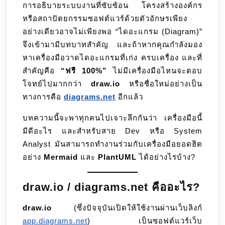
การอธิบายระบบงานที่ซับซ้อน โครงสร้างองค์กร
ฟรี
หรือสถาปัตยกรรมซอฟต์แวร์ด้วยตัวอักษรเพียง
สารพัด
อย่างเดียวอาจไม่เพียงพอ “ไดอะแกรม (Diagram)”
ประโยชน์
จึงเข้ามามีบทบาทสำคัญ และถ้าหากคุณกำลังมอง
หาเครื่องมือวาดไดอะแกรมที่เก่ง ครบเครื่อง และที่
สำคัญคือ
“ฟรี 100%”
ไม่มีเครื่องมือไหนจะตอบ
โจทย์ไปมากกว่า
draw.io
หรือชื่อใหม่อย่างเป็น
ทางการคือ
diagrams.net
อีกแล้ว
บทความนี้จะพาทุกคนไปเจาะลึกกันว่า เครื่องมือนี้
มีดีอะไร และสำหรับสาย Dev หรือ System
Analyst มันสามารถทำงานร่วมกับเครื่องมือยอดฮิต
อย่าง
Mermaid
และ
PlantUML
ได้อย่างไรบ้าง?
draw.io / diagrams.net คืออะไร?
draw.io
(ซึ่งปัจจุบันเปิดให้ใช้งานผ่านเว็บลิงก์
app.diagrams.net
) เป็นซอฟต์แวร์เว็บ