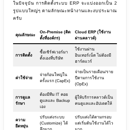
ในปัจจุบัน การติดตั้งระบบ ERP จะแบ่งออกเป็น 2
รูปแบบใหญ่ๆ ตามลักษณะหน้างานและงบประมาณ
ครับ
On-Premise (ติด
Cloud ERP (ใช้งาน
คุณลักษณะ
ตั้งที่องค์กร)
ผ่านคลาวด์)
ใช้งานผ่าน
ซื้อเซิร์ฟเวอร์มา
การติดตั้ง
อินเทอร์เน็ต ไม่ต้องมี
ตั้งเองที่บริษัท
ฮาร์ดแวร์
จ่ายเป็นรายเดือน/ราย
จ่ายก้อนใหญ่ใน
ค่าใช้จ่าย
ปีตามการใช้งาน
ครั้งแรก (CapEx)
(OpEx)
ต้องมีทีม IT คอย
การดูแล
ผู้ให้บริการคลาวด์เป็น
ดูแลและ Backup
รักษา
คนดูแลและอัปเดตให้
เอง
ปรับแต่งระบบ
ปรับแต่งได้ตามกรอบ
ความ
(Customize) ได้
แต่เริ่มต้นใช้งานได้ไว
ยืดหยุ่น
ลึกมาก
มาก