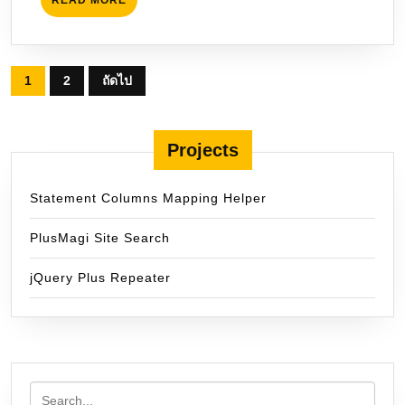
READ MORE
MORE
Posts
1
2
ถัดไป
pagination
Projects
Statement Columns Mapping Helper
PlusMagi Site Search
jQuery Plus Repeater