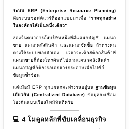
Planning
12
ระบบ ERP (Enterprise Resource Planning)
คือ
คือระบบซอฟต์แวร์ที่ออกแบบมาเพื่อ
“รวมทุกอย่าง
ระบบ
ในองค์กรให้เป็นหนึ่งเดียว”
ซอฟต์แวร์
ที่
ลองจินตนาการถึงบริษัทหนึ่งที่มีแผนกบัญชี แผนก
ออกแบบ
ขาย แผนกคลังสินค้า และแผนกจัดซื้อ ถ้าต่างคน
มา
ต่างใช้ระบบของตัวเอง เวลาจะเช็กสต็อกสินค้าที
เพื่อ
แผนกขายก็ต้องโทรศัพท์ไปถามแผนกคลังสินค้า
“รวม
แผนกบัญชีก็ต้องรอเอกสารกระดาษเพื่อไปคีย์
ทุก
ข้อมูลซ้ำซ้อน
อย่าง
ใน
แต่เมื่อมี ERP ทุกแผนกจะทำงานอยู่บน
ฐานข้อมูล
องค์กร
เดียวกัน (Centralized Database)
ข้อมูลจะเชื่อม
ให้
โยงกันแบบเรียลไทม์ทันทีครับ
เป็น
หนึ่ง
💻 4 โมดูลหลักที่ขับเคลื่อนธุรกิจ
เดียว”