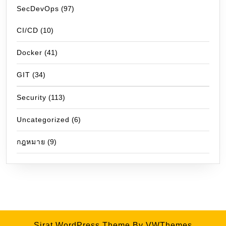
SecDevOps
(97)
CI/CD
(10)
Docker
(41)
GIT
(34)
Security
(113)
Uncategorized
(6)
กฎหมาย
(9)
Sirat WordPress Theme
By VWThemes