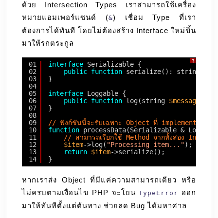
ด้วย Intersection Types เราสามารถใช้เครื่อง
หมายแอมเพอร์แซนด์ (
) เชื่อม Type ที่เรา
&
ต้องการได้ทันที โดยไม่ต้องสร้าง Interface ใหม่ขึ้น
มาให้รกตระกูล
?
01
interface
Serializable {
02
public
function
serialize(): string;
03
}
04
05
interface
Loggable {
06
public
function
log(string 
$message
): v
07
}
08
09
// ฟังก์ชันนี้จะรับเฉพาะ Object ที่ implement ทั้ง
10
function
processData(Serializable & Loggabl
11
// สามารถเรียกใช้ Method จากทั้งสอง Interfac
12
$item
->log(
"Processing item..."
);
13
return
$item
->serialize();
14
}
หากเราส่ง Object ที่มีแค่ความสามารถเดียว หรือ
ไม่ครบตามเงื่อนไข PHP จะโยน
ออก
TypeError
มาให้ทันทีตั้งแต่ต้นทาง ช่วยลด Bug ได้มหาศาล