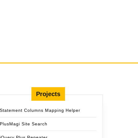
Projects
Statement Columns Mapping Helper
PlusMagi Site Search
jQuery Plus Repeater