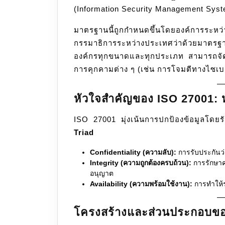
(Information Security Management Sys
ระบบ
บริหาร
มาตรฐานนี้ถูกกำหนดขึ้นโดยองค์การร
จัดการ
กรรมาธิการระหว่างประเทศว่าด้วยมาตรฐ
ความ
องค์กรทุกขนาดและทุกประเภท สามารถจั
มั่นคง
การคุกคามต่าง ๆ (เช่น การโจมตีทางไซเบอร์
ปลอดภัย
สารสนเท
หัวใจสำคัญของ ISO 27001: ห
ISO 27001 มุ่งเน้นการปกป้องข้อมูลโดยร
Triad
Confidentiality (ความลับ):
การรับประกันว่าข
Integrity (ความถูกต้องครบถ้วน):
การรักษาคว
อนุญาต
Availability (ความพร้อมใช้งาน):
การทำให้ระ
โครงสร้างและส่วนประกอบขอ