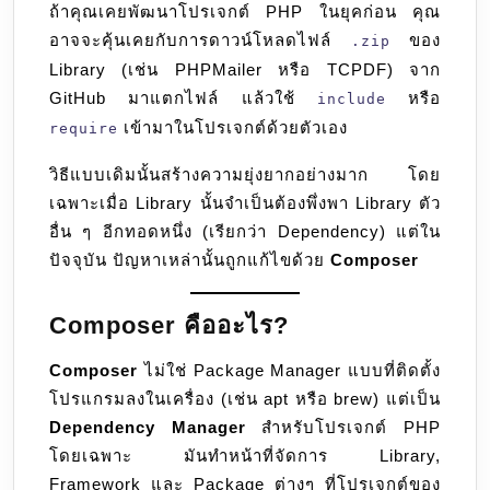
ถ้าคุณเคยพัฒนาโปรเจกต์ PHP ในยุคก่อน คุณ
จัดการ
อาจจะคุ้นเคยกับการดาวน์โหลดไฟล์
ของ
Library
.zip
Library (เช่น PHPMailer หรือ TCPDF) จาก
ที่
GitHub มาแตกไฟล์ แล้วใช้
หรือ
ขาด
include
ไม่
เข้ามาในโปรเจกต์ด้วยตัวเอง
require
ได้
วิธีแบบเดิมนั้นสร้างความยุ่งยากอย่างมาก โดย
สำหรับ
เฉพาะเมื่อ Library นั้นจำเป็นต้องพึ่งพา Library ตัว
PHP
อื่น ๆ อีกทอดหนึ่ง (เรียกว่า Dependency) แต่ใน
Dev
ปัจจุบัน ปัญหาเหล่านั้นถูกแก้ไขด้วย
Composer
Composer คืออะไร?
Composer
ไม่ใช่ Package Manager แบบที่ติดตั้ง
โปรแกรมลงในเครื่อง (เช่น apt หรือ brew) แต่เป็น
Dependency Manager
สำหรับโปรเจกต์ PHP
โดยเฉพาะ มันทำหน้าที่จัดการ Library,
Framework และ Package ต่างๆ ที่โปรเจกต์ของ