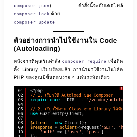
) คำสั่งนี้จะอัปเดตไฟล์
composer.json
ด้วย
composer.lock
composer update
ตัวอย่างการนำไปใช้งานใน Code
(Autoloading)
หลังจากที่คุณรันคำสั่ง
เพื่อติด
composer require
ตั้ง Library เรียบร้อยแล้ว การนำมาใช้งานในโค้ด
PHP ของคุณมีขั้นตอนง่าย ๆ แค่บรรทัดเดียว
?
01
<?php
02
// 1. เรียกใช้ Autoload ของ Composer
03
require_once
__DIR__ . 
'/vendor/autoload.ph
04
05
// 2. เรียกใช้งาน Class จาก Library ได้ทันที (เ
06
use
GuzzleHttp\Client;
07
08
$client
= 
new
Client();
09
$response
= 
$client
->request(
'GET'
, 
'
https:
10
'auth'
=> [
'user'
, 
'pass'
]
11
]);