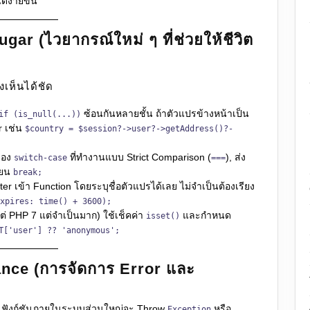
้ง่ายขึ้น
r (ไวยากรณ์ใหม่ ๆ ที่ช่วยให้ชีวิต
งเห็นได้ชัด
ซ้อนกันหลายชั้น ถ้าตัวแปรข้างหน้าเป็น
if (is_null(...))
r เช่น
$country = $session?->user?->getAddress()?-
ของ
ที่ทำงานแบบ Strict Comparison (
), ส่ง
switch-case
===
ียน
break;
ter เข้า Function โดยระบุชื่อตัวแปรได้เลย ไม่จำเป็นต้องเรียง
xpires: time() + 3600);
ั้งแต่ PHP 7 แต่จำเป็นมาก) ใช้เช็คค่า
และกำหนด
isset()
T['user'] ?? 'anonymous';
nce (การจัดการ Error และ
8 ฟังก์ชันภายในระบบส่วนใหญ่จะ Throw
หรือ
Exception