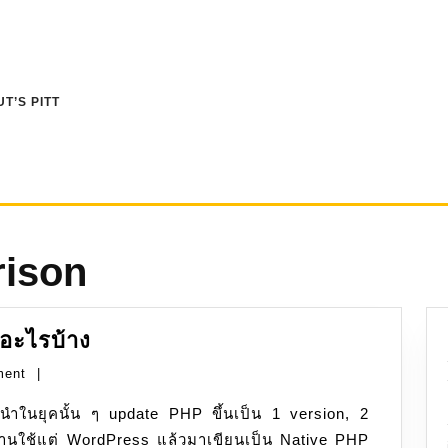
T’S PITT
ison
PHP:
วอะไรบ้าง
จาก
ment
|
5
มา
ปนานใช้แต่ WordPress แล้วมาเขียนเป็น Native PHP
8