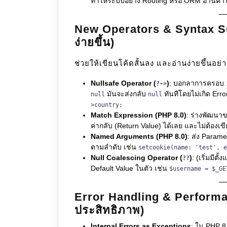
ทำให้ระบบอย่าง Routing หรือ ORM อ่านค่าได
New Operators & Syntax Suga
ง่ายขึ้น)
ช่วยให้เขียนโค้ดสั้นลง และอ่านง่ายขึ้นอย่า
Nullsafe Operator (
)
: บอกลาการครอบ
?->
มันจะส่งกลับ
ทันทีโดยไม่เกิด Erro
null
null
>country;
Match Expression (PHP 8.0)
: ร่างพัฒนา
ค่ากลับ (Return Value) ได้เลย และไม่ต้องเข
Named Arguments (PHP 8.0)
: ส่ง Parame
ตามลำดับ เช่น
setcookie(name: 'test', e
Null Coalescing Operator (
)
: (เริ่มมีต
??
Default Value ในตัว เช่น
$username = $_GE
Error Handling & Performa
ประสิทธิภาพ)
Internal Errors as Exceptions
: ใน PHP 