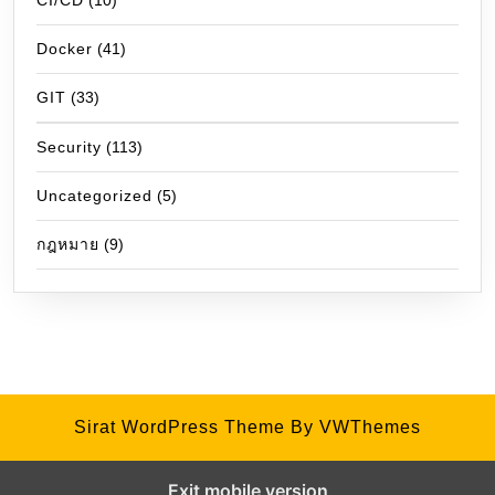
CI/CD
(10)
Docker
(41)
GIT
(33)
Security
(113)
Uncategorized
(5)
กฎหมาย
(9)
Sirat WordPress Theme
By VWThemes
Exit mobile version