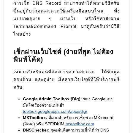
การเช็ก DNS Record สามารถทำได้หลายวิธีครับ
อย่าง
ขึ้นอยู่กับว่าคุณสะดวกใช้เครื่องมือแบบไหน ทั้ง
mail
แบบกดดูง่าย ๆ ผ่านเว็บ หรือใช้คำสั่งผ่าน
server
Terminal/Command Prompt มาดูกันครับว่ามีวิธี
namme
ไหนบ้าง
และ
IP
address
เช็กผ่านเว็บไซต์ (ง่ายที่สุด ไม่ต้อง
ของ
พิมพ์โค้ด)
mail
เหมาะสำหรับคนที่ต้องการความสะดวก ได้ข้อมูล
server
ครบถ้วน และดูง่าย มีหลายเว็บไซต์ที่ให้บริการฟรี
ครับ
Google Admin Toolbox (Dig):
ของ Google เอง
มั่นใจเรื่องความแม่นยำ
toolbox.googleapps.com/apps/dig/
MXToolbox:
ดีมากสำหรับการเช็กพวก MX record
(อีเมล) หรือ SPF/DKIM
mxtoolbox.com
DNSChecker:
จุดเด่นคือสามารถเช็กได้ว่า DNS