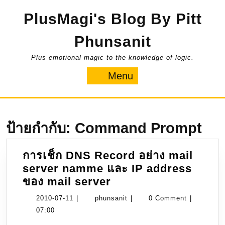
Skip
PlusMagi's Blog By Pitt
to
content
Phunsanit
Plus emotional magic to the knowledge of logic.
Menu
Menu
ป้ายกำกับ:
Command Prompt
การเช็ก DNS Record อย่าง mail
server namme และ IP address
การ
ของ mail server
เช็ก
2010-
phunsanit
2010-07-11
|
phunsanit
|
0 Comment
|
DNS
07-
07:00
Record
11