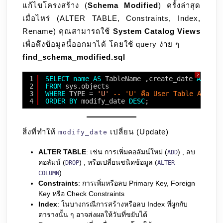
แก้ไขโครงสร้าง (
Schema Modified
) ครั้งล่าสุด
)นี่
เมื่อไหร่ (ALTER TABLE, Constraints, Index,
ถูก
Rename) คุณสามารถใช้
System Catalog Views
สร้าง
เพื่อดึงข้อมูลนี้ออกมาได้ โดยใช้ query ง่าย ๆ
ถูก
find_schema_modified.sql
แก้
เมื่อ
?
1
SELECT
name
AS
TableName ,create_date 
AS
Cre
ไหร่
2
FROM
sys.objects
3
WHERE
TYPE = 
'U'
-- 'U' คือ User Table AND na
นะ
4
ORDER
BY
modify_date 
DESC
;
สิ่งที่ทำให้
เปลี่ยน (Update)
modify_date
ALTER TABLE
: เช่น การเพิ่มคอลัมน์ใหม่ (
) , ลบ
ADD
คอลัมน์ (
) , หรือเปลี่ยนชนิดข้อมูล (
DROP
ALTER
)
COLUMN
Constraints
: การเพิ่มหรือลบ Primary Key, Foreign
Key หรือ Check Constraints
Index
: ในบางกรณีการสร้างหรือลบ Index ที่ผูกกับ
ตารางนั้น ๆ อาจส่งผลให้วันที่ขยับได้