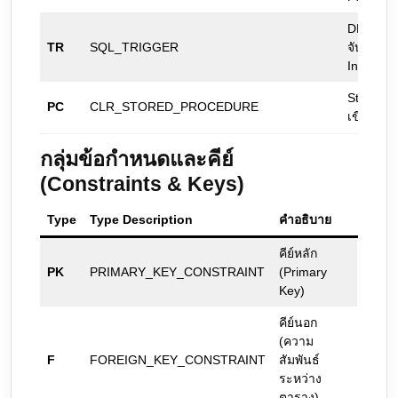
DML Trig
TR
SQL_TRIGGER
จับการ
Insert/U
Stored Pr
PC
CLR_STORED_PROCEDURE
เขียนด้ว
กลุ่มข้อกำหนดและคีย์
(Constraints & Keys)
Type
Type Description
คำอธิบาย
คีย์หลัก
PK
PRIMARY_KEY_CONSTRAINT
(Primary
Key)
คีย์นอก
(ความ
F
FOREIGN_KEY_CONSTRAINT
สัมพันธ์
ระหว่าง
ตาราง)