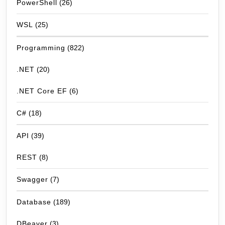
PowerShell
(26)
WSL
(25)
Programming
(822)
.NET
(20)
.NET Core EF
(6)
C#
(18)
API
(39)
REST
(8)
Swagger
(7)
Database
(189)
DBeaver
(3)