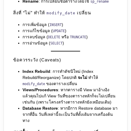
Rename
: การเปลี่ยนชื่อตารางโดยใช้
sp_rename
สิ่งที่ “ไม่” ทำให้
เปลี่ยน
modify_date
การเพิ่มข้อมูล (
)
INSERT
การแก้ไขข้อมูล (
)
UPDATE
การลบข้อมูล (
หรือ
)
DELETE
TRUNCATE
การอ่านข้อมูล (
)
SELECT
ข้อควรระวัง (Caveats)
Index Rebuild
: การทำดัชนีใหม่ (Index
Rebuild/Reorganize) โดยปกติ
จะไม่
ทำให้
ของตารางเปลี่ยน
modify_date
Views/Procedures
: หากตารางมี View มาอ้างอิง
แล้วคุณไปแก้ View วันที่ของตารางหลักก็จะไม่เปลี่ยน
เช่นกัน (เพราะโครงสร้างตารางหลักยังเหมือนเดิม)
Database Restore
: หากมีการ Restore database มา
จากที่อื่น วันที่เหล่านี้จะเป็นวันที่ดั้งเดิมจากเครื่องต้น
ทาง