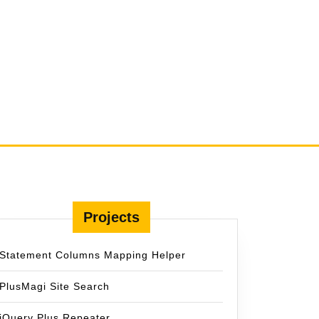
Projects
Statement Columns Mapping Helper
PlusMagi Site Search
jQuery Plus Repeater