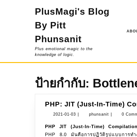
Skip
PlusMagi's Blog
to
content
By Pitt
ABOU
Phunsanit
Plus emotional magic to the
knowledge of logic.
ป้ายกำกับ:
Bottlen
PHP: JIT (Just-In-Time) Co
2021-
phunsanit
2021-01-03
|
phunsanit
|
0 Com
01-
PHP JIT (Just-In-Time) Compilatio
03
PHP 8.0 มันคือการปฏิวัติรูปแบบการท