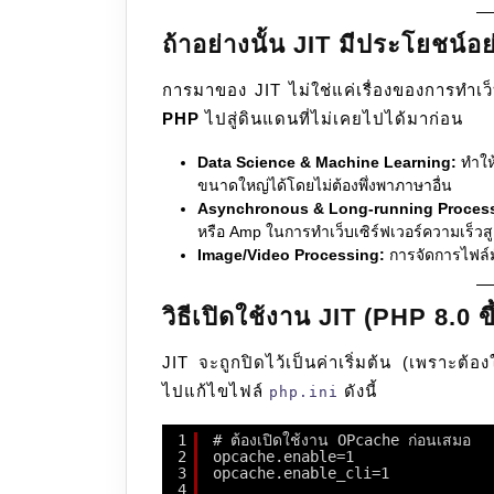
ถ้าอย่างนั้น JIT มีประโยชน์อ
การมาของ JIT ไม่ใช่แค่เรื่องของการทำเว็บ
PHP
ไปสู่ดินแดนที่ไม่เคยไปได้มาก่อน
Data Science & Machine Learning:
ทำให
ขนาดใหญ่ได้โดยไม่ต้องพึ่งพาภาษาอื่น
Asynchronous & Long-running Proces
หรือ Amp ในการทำเว็บเซิร์ฟเวอร์ความเร็วสู
Image/Video Processing:
การจัดการไฟล์มั
วิธีเปิดใช้งาน JIT (PHP 8.0 ข
JIT จะถูกปิดไว้เป็นค่าเริ่มต้น (เพราะต้อ
ไปแก้ไขไฟล์
ดังนี้
php.ini
1
# ต้องเปิดใช้งาน OPcache ก่อนเสมอ
2
opcache.enable=1
3
opcache.enable_cli=1
4