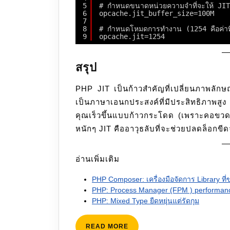
5
# กำหนดขนาดหน่วยความจำที่จะให้ JIT
6
opcache.jit_buffer_size=100M
7
8
# กำหนดโหมดการทำงาน (1254 คือค่าท
9
opcache.jit=1254
สรุป
PHP JIT เป็นก้าวสำคัญที่เปลี่ยนภาพลัก
เป็นภาษาเอนกประสงค์ที่มีประสิทธิภาพสูง
คุณเร็วขึ้นแบบก้าวกระโดด (เพราะคอขวด
หนักๆ JIT คืออาวุธลับที่จะช่วยปลดล็อก
อ่านเพิ่มเติม
PHP Composer: เครื่องมือจัดการ Library ที
PHP: Process Manager (FPM ) performan
PHP: Mixed Type ยืดหยุ่นแต่รัดกุม
READ
READ MORE