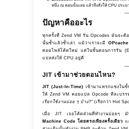
หนึ่ง ณ ตอนนั้นเลย แล้วจึงสั่งให้ CPU ประ
ปัญหาคืออะไร
ทุกครั้งที่ Zend VM รัน Opcodes มันจะต
นั้นซ้ำแล้วซ้ำเล่า แม้ว่าเราจะมี
OPcache
คอมไพล์โค้ดใหม่ แต่ในขั้นตอนการรัน (E
แปลส่งให้ CPU อยู่ดี
JIT เข้ามาช่วยตอนไหน?
JIT (Just-In-Time)
เข้ามาแทรกแซงในขั้
ให้ Zend VM คอยแปล Opcode ทีละบรรทั
เรียกใช้งานบ่อย ๆ บ้าง?”
(เรียกว่า Hot Sp
เมื่อ JIT เจอโค้ดส่วนที่ทำงานบ่อยๆ ม
Machine Code โดยตรงเพียงครั้งเดียว
แล
ส่วนเดิมนั้นทำงาน PHP จะข้าม Zend V