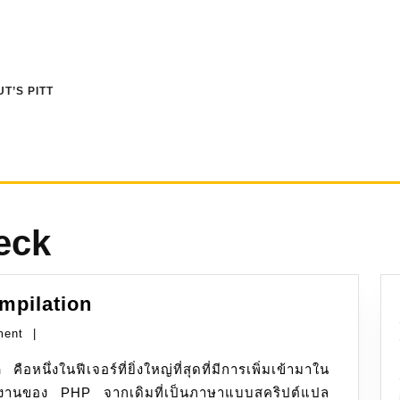
T’S PITT
eck
PHP:
mpilation
JIT
ment
|
(Just-
n
คือหนึ่งในฟีเจอร์ที่ยิ่งใหญ่ที่สุดที่มีการเพิ่มเข้ามาใน
In-
ำงานของ PHP จากเดิมที่เป็นภาษาแบบสคริปต์แปล
Time)