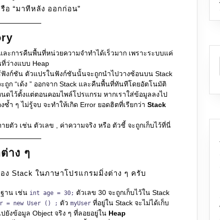
รือ “มาทีหลัง ออกก่อน”
ory
ละการคืนพื้นที่หน่วยความจำทำได้เร็วมาก เพราะระบบแค่
ื้นที่ว่างแบบ Heap
้ฟังก์ชัน ตัวแปรในฟังก์ชันนั้นจะถูกนำไปวางซ้อนบน Stack
ะถูก “เด้ง ” ออกจาก Stack และคืนพื้นที่ทันทีโดยอัตโนมัติ
นดไว้ตั้งแต่ตอนคอมไพล์โปรแกรม หากเราใส่ข้อมูลลงไป
งซ้ำ ๆ ไม่รู้จบ จะทำให้เกิด Error ยอดฮิตที่เรียกว่า
Stack
ยตัว เช่น ตัวเลข , ค่าความจริง หรือ ตัวชี้ จะถูกเก็บไว้ที่นี่
ต่าง ๆ
มของ Stack ในภาษาโปรแกรมมิ่งต่าง ๆ ครับ
นฐาน เช่น
ตัวเลข 30 จะถูกเก็บไว้ใน Stack
int age = 30;
ตัว
ที่อยู่ใน Stack จะไม่ได้เก็บ
r = new User () ;
myUser
ี้ไปยังข้อมูล Object จริง ๆ ที่ลอยอยู่ใน
Heap