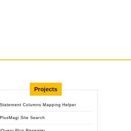
Projects
Statement Columns Mapping Helper
PlusMagi Site Search
jQuery Plus Repeater