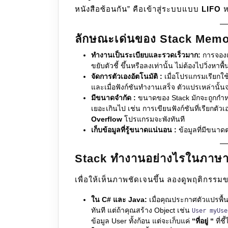
หนังสือซ้อนกัน” คือเข้าสู่ระบบแบบ
LIFO
ห
ลักษณะเด่นของ Stack Mem
ทำงานเป็นระเบียบและรวดเร็วมาก:
การจองแ
ขยับตัวชี้ ขึ้นหรือลงเท่านั้น ไม่ต้องไปวิ่งหาพ
จัดการตัวเองอัตโนมัติ :
เมื่อโปรแกรมเรียกใช
และเมื่อฟังก์ชันทำงานเสร็จ ตัวแปรเหล่านั้นจ
มีขนาดจำกัด :
ขนาดของ Stack มักจะถูกกำห
เยอะเกินไป เช่น การเขียนฟังก์ชันที่เรียกตัวเอ
Overflow
โปรแกรมจะพังทันที
เก็บข้อมูลที่รู้ขนาดแน่นอน :
ข้อมูลที่มีขนาดตา
Stack ทำงานอย่างไรในภาษา
เพื่อให้เห็นภาพชัดเจนขึ้น ลองดูพฤติกรร
ใน C# และ Java:
เมื่อคุณประกาศตัวแปรพื้
ทันที แต่ถ้าคุณสร้าง Object เช่น
User myUse
ข้อมูล User ทั้งก้อน แต่จะเก็บแค่
“ที่อยู่ “
ที่ช