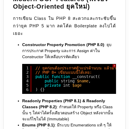
Object-Oriented ยุคใหม่)
การเขียน Class ใน PHP 8 สะดวกและกระชับขึ้น
กว่ายุค PHP 5 มาก ลดโค้ด Boilerplate ลงไปได้
เยอะ
Constructor Property Promotion (PHP 8.0)
: ยุบ
การประกาศ Property และการ Assign ค่าใน
Constructor ให้เหลือบรรทัดเดียว
?
1
// ยุคก่อนต้องประกาศตัวแปรด้านบน แล้วมา ass
2
// PHP 8+ เขียนแบบนี้ได้เลย:
3
public
function
__construct(
4
public
string 
$name
,
5
private
int 
$age
6
) {}
Readonly Properties (PHP 8.1) & Readonly
Classes (PHP 8.2)
: กำหนดให้ Property หรือ Class
นั้น ๆ ใส่ค่าได้ครั้งเดียวตอนสร้าง Object หลังจากนั้น
จะแก้ไขไม่ได้ (Immutable)
Enums (PHP 8.1)
: มีระบบ Enumerations แท้ ๆ ให้