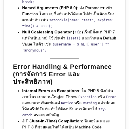
break;
Named Arguments (PHP 8.0)
: ส่ง Parameter เข้า
Function โดยระบุชื่อตัวแปรได้เลย ไม่จำเป็นต้องเรียง
ตามลำดับ เช่น
setcookie(name: 'test', expires:
time() + 3600);
Null Coalescing Operator (
)
: (เริ่มมีตั้งแต่ PHP 7
??
แต่จำเป็นมาก) ใช้เช็คค่า
และกำหนด Default
isset()
Value ในตัว เช่น
$username = $_GET['user'] ??
'anonymous';
Error Handling & Performance
(การจัดการ Error และ
ประสิทธิภาพ)
Internal Errors as Exceptions
: ใน PHP 8 ฟังก์ชัน
ภายในระบบส่วนใหญ่จะ Throw
หรือ
Exception
Error
ออกมาแทนที่จะพ่นแค่
หรือ
แล้วปล่อย
Notice
Warning
ให้สคริปต์รันต่อ ทำให้ต้องปรับแนวคิดมาใช้
try-
ครอบจุดสำคัญ
catch
JIT (Just-In-Time) Compilation
: ฟีเจอร์เด่นของ
PHP 8 ที่ช่วยคอมไพล์โค้ดเป็น Machine Code