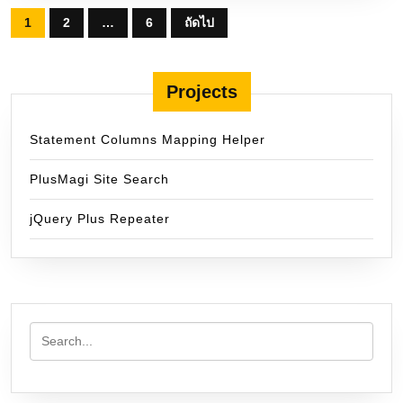
Posts
1
2
…
6
ถัดไป
pagination
Projects
Statement Columns Mapping Helper
PlusMagi Site Search
jQuery Plus Repeater