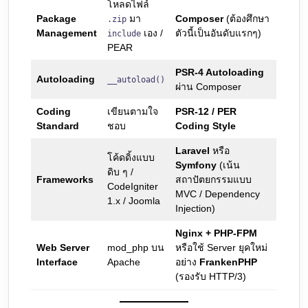
โหลดไฟล์
Package
มา
Composer
(ต้องศึกษา
.zip
Management
เอง /
ตัวนี้เป็นอันดับแรกๆ)
include
PEAR
PSR-4 Autoloading
Autoloading
__autoload()
ผ่าน Composer
Coding
เขียนตามใจ
PSR-12 / PER
Standard
ชอบ
Coding Style
Laravel
หรือ
โค้ดดิ้งแบบ
Symfony
(เน้น
ดิบ ๆ /
Frameworks
สถาปัตยกรรมแบบ
CodeIgniter
MVC / Dependency
1.x / Joomla
Injection)
Nginx + PHP-FPM
Web Server
mod_php บน
หรือใช้ Server ยุคใหม่
Interface
Apache
อย่าง
FrankenPHP
(รองรับ HTTP/3)