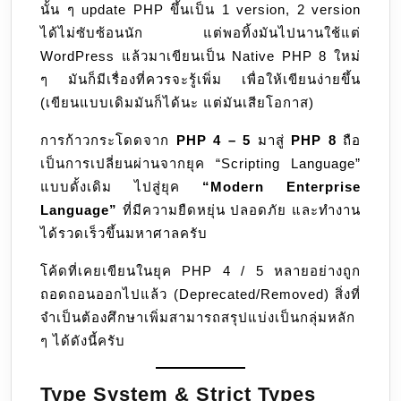
นั้น ๆ update PHP ขึ้นเป็น 1 version, 2 version
ต้อง
ได้ไม่ซับซ้อนนัก แต่พอทิ้งมันไปนานใช้แต่
ปรับ
WordPress แล้วมาเขียนเป็น Native PHP 8 ใหม่
ตัว
ๆ มันก็มีเรื่องที่ควรจะรู้เพิ่ม เพื่อให้เขียนง่ายขึ้น
อะไร
(เขียนแบบเดิมมันก็ได้นะ แต่มันเสียโอกาส)
บ้าง
การก้าวกระโดดจาก
PHP 4 – 5
มาสู่
PHP 8
ถือ
เป็นการเปลี่ยนผ่านจากยุค “Scripting Language”
แบบดั้งเดิม ไปสู่ยุค
“Modern Enterprise
Language”
ที่มีความยืดหยุ่น ปลอดภัย และทำงาน
ได้รวดเร็วขึ้นมหาศาลครับ
โค้ดที่เคยเขียนในยุค PHP 4 / 5 หลายอย่างถูก
ถอดถอนออกไปแล้ว (Deprecated/Removed) สิ่งที่
จำเป็นต้องศึกษาเพิ่มสามารถสรุปแบ่งเป็นกลุ่มหลัก
ๆ ได้ดังนี้ครับ
Type System & Strict Types