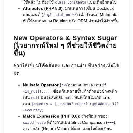
ใช้แล้ว ไม่ต้องใช้
แบบเดิมอีกต่อไป
class Constants
Attributes (PHP 8.0)
: มาแทนการเขียน Docblock
คอมเมนต์ (
) เพื่อกำหนด Metadata
/ @Annotation */
ทำให้ระบบอย่าง Routing หรือ ORM อ่านค่าได้ง่ายขึ้น
New Operators & Syntax Sugar
(ไวยากรณ์ใหม่ ๆ ที่ช่วยให้ชีวิตง่าย
ขึ้น)
ช่วยให้เขียนโค้ดสั้นลง และอ่านง่ายขึ้นอย่างเห็นได้
ชัด
Nullsafe Operator (
)
: บอกลาการครอบ
?->
if
ซ้อนกันหลายชั้น ถ้าตัวแปรข้างหน้า
(is_null(...))
เป็น
มันจะส่งกลับ
ทันทีโดยไม่เกิด Error
null
null
เช่น
$country = $session?->user?->getAddress()?
->country;
Match Expression (PHP 8.0)
: ร่างพัฒนาของ
ที่ทำงานแบบ Strict Comparison (
),
switch-case
===
ส่งค่ากลับ (Return Value) ได้เลย และไม่ต้องเขียน