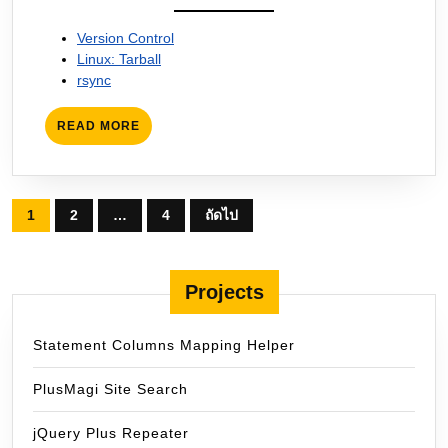
Version Control
Linux: Tarball
rsync
READ
READ MORE
MORE
Posts
1
2
…
4
ถัดไป
pagination
Projects
Statement Columns Mapping Helper
PlusMagi Site Search
jQuery Plus Repeater