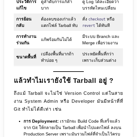
ประวัติการ
ดูลำดับการแก้ลำ
ดู Log ได้ละเอียดว่า
แก้ไข
บาก
บรรทัดไหนเปลี่ยน
การย้อน
ต้องลบของเก่าแล้ว
สั่ง
หรือ
checkout
กลับ
แตกไฟล์ Tarball ทับ
ได้ทันที
revert
การทำงาน
มีระบบ Branch และ
แก้พร้อมกันไม่ได้
ร่วมกัน
Merge เพื่อรวมงาน
เปลืองพื้นที่มากถ้า
ประหยัดพื้นที่กว่า
ขนาดพื้นที่
ทำบ่อย ๆ
เพราะเก็บส่วนต่าง
แล้วทำไมเรายังใช้ Tarball อยู่ ?
ถึงแม้ Tarball จะไม่ใช่ Version Control แต่ในสาย
งาน System Admin หรือ Developer มันมีหน้าที่ที่
Git ทำไม่ได้ดีเท่า เช่น
การ Deployment:
เรามักจะ Build Code ที่เสร็จแล้ว
จาก Git ให้กลายเป็น Tarball เพื่อนำไปแตกไฟล์ ลงบน
Production Server เพราะมันรวมไฟล์ที่จำเป็นไว้ครบ