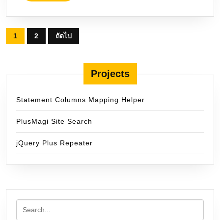
MORE
Posts
1
2
ถัดไป
pagination
Projects
Statement Columns Mapping Helper
PlusMagi Site Search
jQuery Plus Repeater