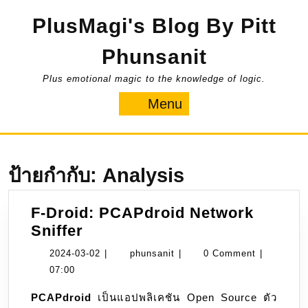
Skip
PlusMagi's Blog By Pitt
to
content
Phunsanit
Plus emotional magic to the knowledge of logic.
Menu
Menu
ป้ายกำกับ:
Analysis
F-Droid: PCAPdroid Network
F-
Sniffer
Droid:
2024-
phunsanit
2024-03-02
|
phunsanit
|
0 Comment
|
PCAPdroid
03-
07:00
Network
02
PCAPdroid
เป็นแอปพลิเคชัน Open Source ตัว
Sniffer