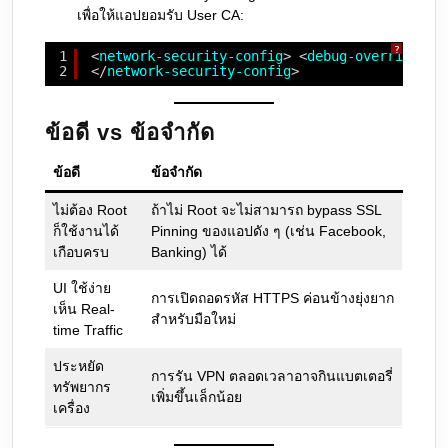
เพื่อให้แอปยอมรับ User CA:
?
1
<
network-security-config
> <
debug-overrides
> 
2
</
network-security-config
>
ข้อดี vs ข้อจำกัด
ข้อดี
ข้อจำกัด
ไม่ต้อง Root
ถ้าไม่ Root จะไม่สามารถ bypass SSL
ก็ใช้งานได้
Pinning ของแอปดัง ๆ (เช่น Facebook,
เกือบครบ
Banking) ได้
UI ใช้ง่าย
การเปิดถอดรหัส HTTPS ค่อนข้างยุ่งยาก
เห็น Real-
สำหรับมือใหม่
time Traffic
ประหยัด
การรัน VPN ตลอดเวลาอาจกินแบตเตอรี่
ทรัพยากร
เพิ่มขึ้นเล็กน้อย
เครื่อง