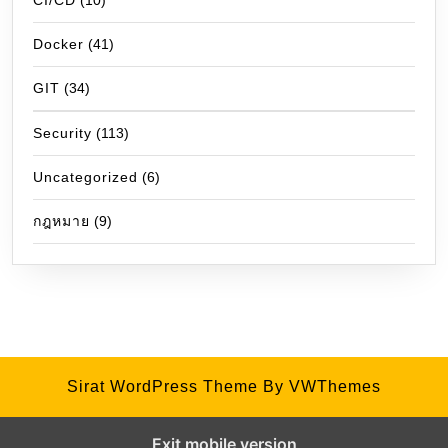
CI/CD
(10)
Docker
(41)
GIT
(34)
Security
(113)
Uncategorized
(6)
กฎหมาย
(9)
Sirat WordPress Theme
By VWThemes
Exit mobile version