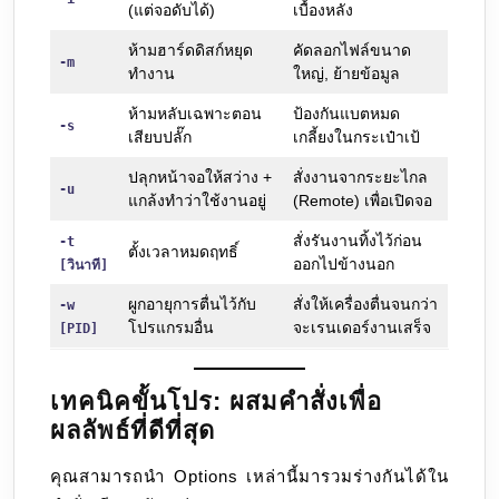
(แต่จอดับได้)
เบื้องหลัง
ห้ามฮาร์ดดิสก์หยุด
คัดลอกไฟล์ขนาด
-m
ทำงาน
ใหญ่, ย้ายข้อมูล
ห้ามหลับเฉพาะตอน
ป้องกันแบตหมด
-s
เสียบปลั๊ก
เกลี้ยงในกระเป๋าเป้
ปลุกหน้าจอให้สว่าง +
สั่งงานจากระยะไกล
-u
แกล้งทำว่าใช้งานอยู่
(Remote) เพื่อเปิดจอ
สั่งรันงานทิ้งไว้ก่อน
-t
ตั้งเวลาหมดฤทธิ์
ออกไปข้างนอก
[วินาที]
ผูกอายุการตื่นไว้กับ
สั่งให้เครื่องตื่นจนกว่า
-w
โปรแกรมอื่น
จะเรนเดอร์งานเสร็จ
[PID]
เทคนิคขั้นโปร: ผสมคำสั่งเพื่อ
ผลลัพธ์ที่ดีที่สุด
คุณสามารถนำ Options เหล่านี้มารวมร่างกันได้ใน