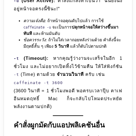
(User Active):
คำสั่งแกล้งทำเป็นว่า “ฉันยังนั่ง
-u
อยู่หน้าจอตรงนี้ซินะ!”
ความเจ๋งคือ:
ถ้าหน้าจอคุณดับไปแล้ว การใช้
จะเป็นการ
ปลุกหน้าจอให้สว่างขึ้นมา
caffeinate -u
ทันที
และห้ามมันดับ
ข้อควรระวัง:
ถ้าไม่ใส่เวลาถอยหลังร่วมด้วย คำสั่งนี้จะ
มีฤทธิ์สั้น ๆ เพียง
5 วินาที
แล้วก็ดับไปตามปกติ
(Timeout):
หากคุณรู้ว่างานจะเสร็จในอีก 1
-t
ชั่วโมง และไม่อยากเปิดทิ้งไว้ข้ามคืน ให้ใส่ฟังก์ชัน
(Time) ตามด้วย
จำนวนวินาที
ครับ เช่น
-t
caffeinate -t 3600
(3600 วินาที = 1 ชั่วโมงพอดี พอครบเวลาปุ๊บ คาเฟ
อีนหมดฤทธิ์ Mac ก็จะกลับไปโหมดประหยัด
พลังงานตามปกติ)
คำสั่งผูกมัดกับแอปพลิเคชันอื่น