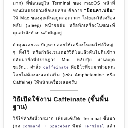
มาก) ที่ซ่อนอยู่ใน Terminal ของ macOS หน้าที่
ด้วย
ของมันตรงตามชื่อเลยครับ คือการ
“ป้อนคาเฟอีน”
Caffeinate
ให้ Mac ของคุณตื่นอยู่ตลอดเวลา ไม่ยอมให้เครื่อง
หลับ (Sleep) หน้าจอดับ หรือพักเครื่องในขณะที่
คุณกำลังทำงานสำคัญอยู่
ถ้าคุณเคยเจอปัญหาปล่อยให้เครื่องโหลดไฟล์ใหญ่
ๆ ทิ้งไว้ หรือกำลังเรนเดอร์วิดีโอแล้วหันไปกินข้าว
กลับมาอีกทีปรากฏว่า Mac หลับปุ๋ย งานหยุด
ชะงัก… คำสั่ง
คือฮีโร่ที่จะมาช่วยคุณ
caffeinate
โดยไม่ต้องลงแอปเสริม (เช่น Amphetamine หรือ
Caffeine) ให้หนักเครื่องเลยครับ
วิธีเปิดใช้งาน Caffeinate (ขั้นพื้น
ฐาน)
วิธีใช้คำสั่งนี้ง่ายมาก เพียงแค่เปิด Terminal ขึ้นมา
(กด
พิมพ์
แล้ว
Command + Spacebar
Terminal