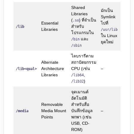
Shared
มักเป็น
Libraries
Symlink
(
) ที่จำเป็น
.so
Essential
ไปที่
สำหรับ
/lib
Libraries
/usr/lib
โปรแกรมใน
ใน Linux
และ
/bin
ยุคใหม่
/sbin
ไลบรารีตาม
Alternate
สถาปัตยกรรม
Architecture
CPU (เช่น
–
/lib<qual>
Libraries
,
/lib64
)
/lib32
จุดเมานต์
อัตโนมัติ
Removable
สำหรับสื่อ
Media Mount
บันทึกข้อมูล
–
/media
Points
พกพา (เช่น
USB, CD-
ROM)