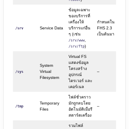
ข้อมูลเฉพาะ
ของบริการที่
เครื่องให้
กำหนดใน
Service Data
บริการแก่อื่น
FHS 2.3
/srv
ๆ (เช่น
เป็นต้นมา
,
/srv/www
)
/srv/ftp
Virtual FS
แสดงข้อมูล
System
โครงสร้าง
Virtual
–
/sys
อุปกรณ์
Filesystem
ไดรเวอร์ และ
เคอร์เนล
ไฟล์ชั่วคราว
Temporary
มักถูกลบโดย
–
/tmp
Files
อัตโนมัติเมื่อรี
สตาร์ตเครื่อง
รวมไฟล์