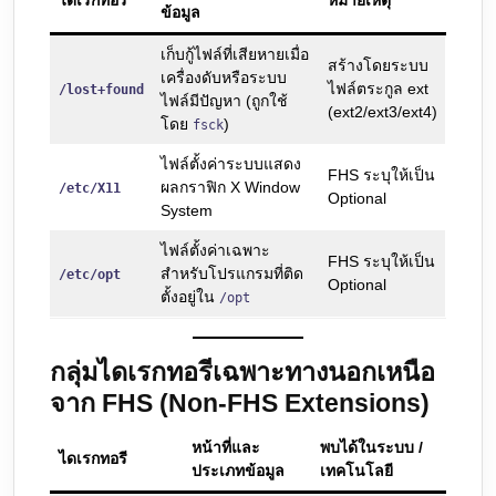
ไดเรกทอรี
หมายเหตุ
ข้อมูล
เก็บกู้ไฟล์ที่เสียหายเมื่อ
สร้างโดยระบบ
เครื่องดับหรือระบบ
ไฟล์ตระกูล ext
/lost+found
ไฟล์มีปัญหา (ถูกใช้
(ext2/ext3/ext4)
โดย
)
fsck
ไฟล์ตั้งค่าระบบแสดง
FHS ระบุให้เป็น
ผลกราฟิก X Window
/etc/X11
Optional
System
ไฟล์ตั้งค่าเฉพาะ
FHS ระบุให้เป็น
สำหรับโปรแกรมที่ติด
/etc/opt
Optional
ตั้งอยู่ใน
/opt
กลุ่มไดเรกทอรีเฉพาะทางนอกเหนือ
จาก FHS (Non-FHS Extensions)
หน้าที่และ
พบได้ในระบบ /
ไดเรกทอรี
ประเภทข้อมูล
เทคโนโลยี