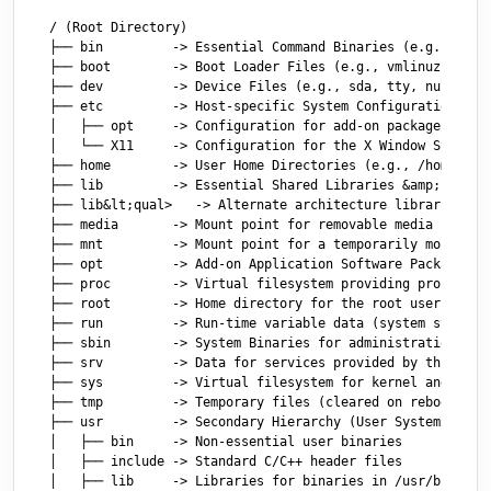
/ (Root Directory)

├── bin         -> Essential Command Binaries (e.g., ls, c
├── boot        -> Boot Loader Files (e.g., vmlinuz, initr
├── dev         -> Device Files (e.g., sda, tty, null)

├── etc         -> Host-specific System Configuration

│   ├── opt     -> Configuration for add-on packages in /o
│   └── X11     -> Configuration for the X Window System (
├── home        -> User Home Directories (e.g., /home/user
├── lib         -> Essential Shared Libraries &amp; Kernel
├── lib&lt;qual>   -> Alternate architecture libraries (e.
├── media       -> Mount point for removable media (e.g., 
├── mnt         -> Mount point for a temporarily mounted f
├── opt         -> Add-on Application Software Packages

├── proc        -> Virtual filesystem providing process an
├── root        -> Home directory for the root user

├── run         -> Run-time variable data (system state si
├── sbin        -> System Binaries for administration (e.g
├── srv         -> Data for services provided by this syst
├── sys         -> Virtual filesystem for kernel and devic
├── tmp         -> Temporary files (cleared on reboot or p
├── usr         -> Secondary Hierarchy (User System Resour
│   ├── bin     -> Non-essential user binaries

│   ├── include -> Standard C/C++ header files

│   ├── lib     -> Libraries for binaries in /usr/bin and 