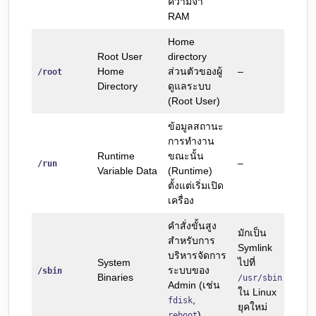
ความจำ
RAM
Home
Root User
directory
Home
ส่วนตัวของผู้
–
/root
Directory
ดูแลระบบ
(Root User)
ข้อมูลสถานะ
การทำงาน
Runtime
ขณะนั้น
–
/run
Variable Data
(Runtime)
ตั้งแต่เริ่มเปิด
เครื่อง
คำสั่งขั้นสูง
มักเป็น
สำหรับการ
Symlink
บริหารจัดการ
System
ไปที่
ระบบของ
/sbin
Binaries
/usr/sbin
Admin (เช่น
ใน Linux
,
fdisk
ยุคใหม่
)
reboot