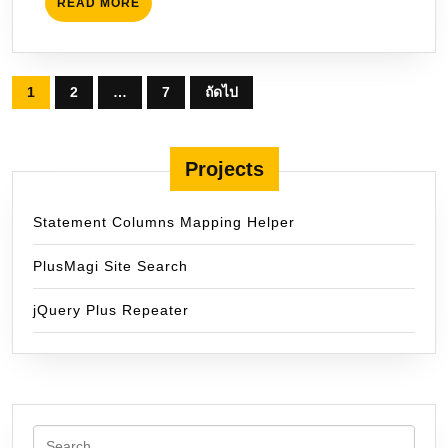
READ
READ MORE
MORE
Posts
1
2
…
7
ถัดไป
pagination
Projects
Statement Columns Mapping Helper
PlusMagi Site Search
jQuery Plus Repeater