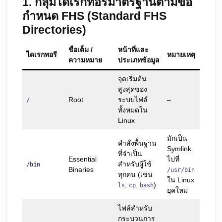
1. กลุ่มไดเรกทอรีมาตรฐานตามข้อ
กำหนด FHS (Standard FHS
Directories)
ชื่อเต็ม /
หน้าที่และ
ไดเรกทอรี
หมายเหตุ
ความหมาย
ประเภทข้อมูล
จุดเริ่มต้น
สูงสุดของ
Root
ระบบไฟล์
–
/
ทั้งหมดใน
Linux
มักเป็น
คำสั่งพื้นฐาน
Symlink
ที่จำเป็น
Essential
ไปที่
สำหรับผู้ใช้
/bin
Binaries
/usr/bin
ทุกคน (เช่น
ใน Linux
,
,
)
ls
cp
bash
ยุคใหม่
ไฟล์สำหรับ
กระบวนการ