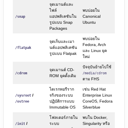
จุดเมานต์และ
ไฟล์
พบบ่อยใน
แอปพลิเคชันใน
Canonical
/snap
รูปแบบ Snap
Ubuntu
Packages
พบบ่อยใน
จุดเก็บและเมา
Fedora, Arch
นต์แอปพลิเคชัน
/flatpak
และ Linux ยุค
รูปแบบ Flatpak
ใหม่
ปัจจุบันย้ายไปใช้
จุดเมานต์ CD-
/cdrom
/media/cdrom
ROM ยุคดั้งเดิม
ตาม FHS
ไดเรกทอรีราก
เช่น Red Hat
/
จริงของระบบ
Enterprise Linux
/sysroot
ปฏิบัติการแบบ
CoreOS, Fedora
/ostree
Immutable OS
Silverblue
โฟลเดอร์ภายใน
พบใน Docker,
/
ระบบ
Singularity หรือ
/init