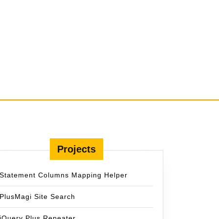
Projects
Statement Columns Mapping Helper
PlusMagi Site Search
jQuery Plus Repeater