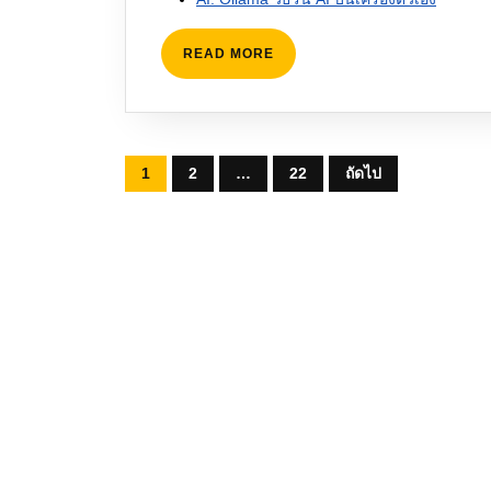
READ
READ MORE
MORE
Posts
1
2
…
22
ถัดไป
pagination