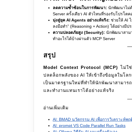
ลดความซ้ำซ้อนในการพัฒนา:
นักพัฒนาไม่ต้
Server ครั้งเดียว AI ตัวไหนที่รองรับโปรโตค
มุ่งสู่ยุค AI Agents อย่างแท้จริง:
ช่วยให้ AI 
ลงมือทำ” (Reasoning + Action) ได้อย่างมีป
ความปลอดภัยสูง (Security):
นักพัฒนาสามาร
ทำอะไรได้บ้างผ่านตัว MCP Server
สรุป
Model Context Protocol (MCP)
ไม่ใช
ปลดล็อกพลังของ AI ให้เข้าถึงข้อมูลในโลก
เป็นมาตรฐานใหม่ที่ทำให้นักพัฒนาสามารถส
และทำงานแทนเราได้อย่างแท้จริง
อ่านเพิ่มเติม
AI: BMAD นวัตกรรม AI เพื่อการวิเคราะห์พฤ
AI: prompt VS Code Parallel Run Tasks
AI: Ollama วิธีรัน AI บนเครื่องตัวเอง