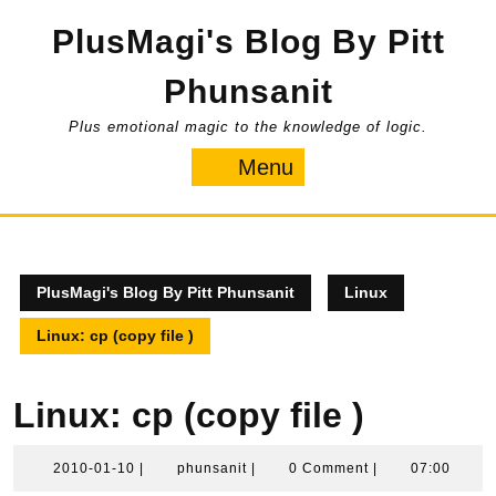
Skip
PlusMagi's Blog By Pitt
to
content
Phunsanit
Plus emotional magic to the knowledge of logic.
Menu
Menu
PlusMagi's Blog By Pitt Phunsanit
Linux
Linux: cp (copy file )
Linux: cp (copy file )
2010-
phunsanit
2010-01-10
|
phunsanit
|
0 Comment
|
07:00
01-