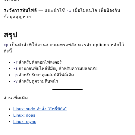
ระวังการทับไฟล์
— แนะนำใช้
เมื่อไม่แน่ใจ เพื่อป้องกัน
-i
ข้อมูลสูญหาย
สรุป
เป็นคำสั่งที่ใช้งานง่ายแต่ทรงพลัง ควรจำ options หลักไว้
cp
ดังนี้
สำหรับคัดลอกโฟลเดอร์
-r
ถามก่อนทับไฟล์ที่มีอยู่ สำหรับความปลอดภัย
-i
สำหรับรักษาคุณสมบัติไฟล์เดิม
-p
สำหรับดูความคืบหน้า
-v
อ่านเพิ่มเติม
Linux: sudo คำสั่ง “สิทธิ์พิกัด”
Linux: doas
Linux: rsync