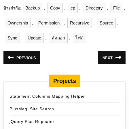
Backup
Copy
cp
Directory
File
ป้ายกำกับ:
,
,
,
,
,
Ownership
Permission
Recursive
Source
,
,
,
,
Sync
Update
คัดลอก
ไฟล์
,
,
,
แนะแนว
PREVIOUS
NEXT
Previous
Next
เรื่อง
post:
post:
Projects
Statement Columns Mapping Helper
PlusMagi Site Search
jQuery Plus Repeater