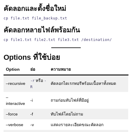
คัดลอกและตั้งชื่อใหม่
cp file.txt file_backup.txt
คัดลอกหลายไฟล์พร้อมกัน
cp file1.txt file2.txt file3.txt /destination/
Options ที่ใช้บ่อย
Option
ย่อ
ความหมาย
หรือ
-r
-
–recursive
คัดลอกไดเรกทอรีพร้อมเนื้อหาทั้งหมด
R
–
-i
ถามก่อนทับไฟล์ที่มีอยู่
interactive
–force
-f
ทับไฟล์โดยไม่ถาม
–verbose
-v
แสดงรายละเอียดขณะคัดลอก