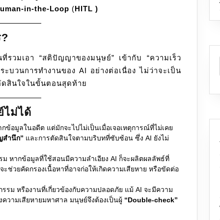
uman-in-the-Loop
(
HITL
)
ยัง
ต้อง
มี
ร?
“Human-
่รวมเอา “สติปัญญาของมนุษย์” เข้ากับ “ความเร็ว
in-
กระบวนการทำงานของ AI อย่างต่อเนื่อง ไม่ว่าจะเป็น
the-
ัดสินใจในขั้นตอนสุดท้าย
Loop”
์ไม่ได้
จากข้อมูลในอดีต แต่มักจะไปไม่เป็นเมื่อเจอเหตุการณ์ที่ไม่เคย
ญสำนึก”
และการตัดสินใจตามบริบทที่ซับซ้อน ซึ่ง AI ยังไม่
ม หากข้อมูลที่ใช้สอนมีความลำเอียง AI ก็จะผลิตผลลัพธ์ที่
ช่วยคัดกรองเนื้อหาที่อาจก่อให้เกิดความเสียหาย หรือขัดต่อ
กรรม หรืองานที่เกี่ยวข้องกับความปลอดภัย แม้ AI จะมีความ
งความเสียหายมหาศาล มนุษย์จึงต้องเป็นผู้
“Double-check”