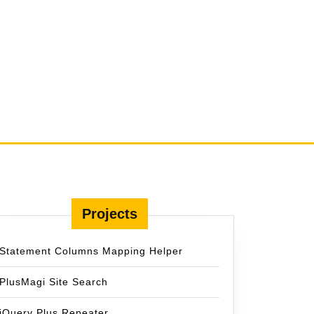
Projects
Statement Columns Mapping Helper
PlusMagi Site Search
jQuery Plus Repeater