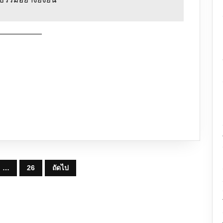
…
26
ถัดไป