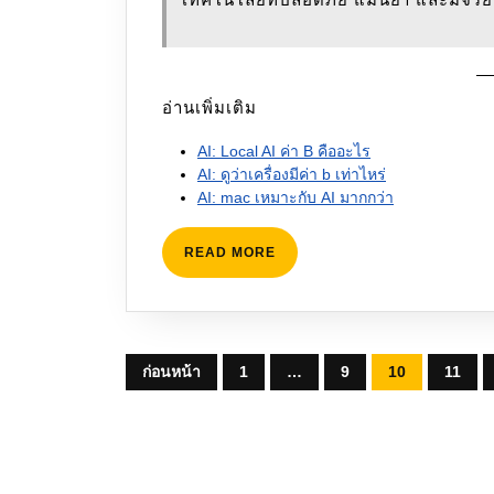
อ่านเพิ่มเติม
AI: Local AI ค่า B คืออะไร
AI: ดูว่าเครื่องมีค่า b เท่าไหร่
AI: mac เหมาะกับ AI มากกว่า
READ
READ MORE
MORE
Posts
ก่อนหน้า
1
…
9
10
11
pagination