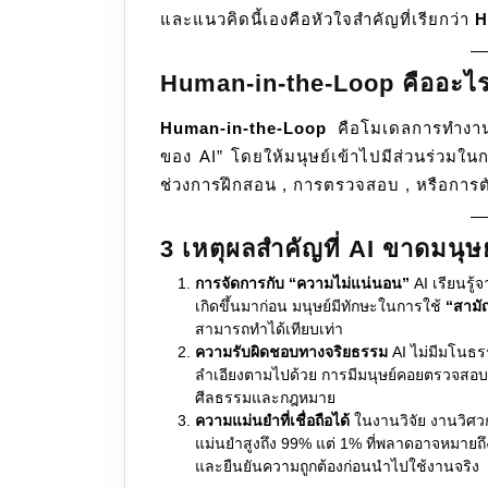
และแนวคิดนี้เองคือหัวใจสำคัญที่เรียกว่า
H
Human-in-the-Loop คืออะไ
Human-in-the-Loop
คือโมเดลการทำงานที
ของ AI” โดยให้มนุษย์เข้าไปมีส่วนร่วมใน
ช่วงการฝึกสอน , การตรวจสอบ , หรือการต
3 เหตุผลสำคัญที่ AI ขาดมนุษย
การจัดการกับ “ความไม่แน่นอน”
AI เรียนรู้
เกิดขึ้นมาก่อน มนุษย์มีทักษะในการใช้
“สามั
สามารถทำได้เทียบเท่า
ความรับผิดชอบทางจริยธรรม
AI ไม่มีมโนธรร
ลำเอียงตามไปด้วย การมีมนุษย์คอยตรวจสอบจะ
ศีลธรรมและกฎหมาย
ความแม่นยำที่เชื่อถือได้
ในงานวิจัย งานวิศว
แม่นยำสูงถึง 99% แต่ 1% ที่พลาดอาจหมายถึ
และยืนยันความถูกต้องก่อนนำไปใช้งานจริง