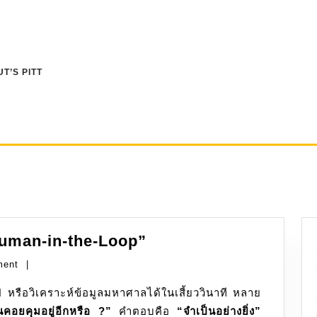
T’S PITT
AI:
 “Human-in-the-Loop”
ที่
ment
|
ฉลาด
ที่สุด
นคอยคุมอยู่อีกหรือ ?”
คำตอบคือ
ก็
“จำเป็นอย่างยิ่ง”